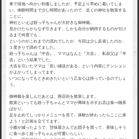
車で現地へ向かい到着しましたが、予定より早めに着いてしま
い、体験時間まで少し時間があったので、近くの神社を散策する
ことに。
神社といえば姪っ子ちゃんが大好きな御神籤。
見かけたらからなず引きます。しかも自分が納得するものが引け
るまで何度でも…
というのがこれまでの流れでしたが、今回は少し反省したのか、
１度きりで諦めてました。
姪っ子ちゃんは『中吉』、ママはなんと『大吉』、私叔父は『半
吉』という結果でした。
大吉を引いたママは「良い縁談がある」という内容にテンション
が上がってしまってます。
いつになってもときめきたいという乙女心は持っているのでしょ
う。
御神籤を楽しんだあとは、商店街を散策します。
散策といっても姪っ子ちゃんとママが興味を示すお店は食べ物系
ばかり。
足を止めてしっかりメニューを見て、体験が終わったらここに来
よう！と計画を立ててます。
小腹が減ったようで、甘味屋さんでお団子を買って、美味しそう
に食べ歩く姪っ子ちゃんが可愛いらしい。