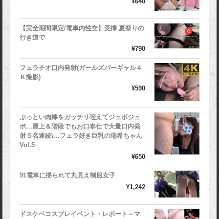
¥640
【完全期間限定/電車内性交】受挿 夏祭りの
行き道で
¥790
フェラチオ口内発射(ガールズバーギャル４
Ｋ撮影)
¥590
ぶっとい肉棒をガッチリ咥えてジュボジュ
ボ…屋上＆階段でもお口奉仕で大量口内発
射５名連続\…フェラ好き巨乳の瑞希ちゃん
Vol.5
¥650
91電車に揺られて丸見え制服女子
¥1,242
ドスケベコスプレイベント・レポート～マ