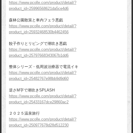
https://www.pcolle.com/product/detail/?
product_id=25996568621da5ce4d6
森林公園散策と車内フェラ悪戯
https://www.pcolle.com/product/detail/?
product_id=25932468530b4462456
餃子作りとリビングで潮吹き悪戯
https://www.pcolle.com/product/detail/?
product_id=25797668343067b1dd6
整体シリーズ・低周波治療器で電流イキ
https://www.pcolle.com/product/detail/?
product_id=25482767e98bb9d9d60
逆さM字で潮吹きSPLASH
https://www.pcolle.com/product/detail/?
product_id=25433167dce29860ac2
２０２５温泉旅行
https://www.pcolle.com/product/detail/?
product_id=250977678d28d512230