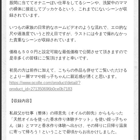
股間に当ててオナニーぽい仕草をしてるシーンや、洗髪中のママ
の裸体に接近してブッカケるという、これまでにないシーンが収
録されています。
いつもの家族の日常的なホームビデオのような流れで、エロ的な
尺や過激度でいうと控え目ですが、ラストには今まで撮れなかっ
た貴重なシーンが収録されています。
価格も５００円と設定可能な最低価格で公開させて頂きますので
是非多くの皆様にご覧頂けますと幸いです。
初見の方は前作に加えて、こちらの作品も併せてご覧いただける
とより一層ママや姪っ子ちゃんに親近感が湧くと思います。
https://www.pcolle.com/product/detail/?
product_id=271350696b0ce0b7183
【収録内容】
私叔父が仕事（整体）の得意先（オイルの卸先）からもらった
「天然オイルを使った香水作り体験チケット」を使い姪っ子ちゃ
ん（妹）とママと香水作り体験へ出かけ、その帰りに日帰り温泉
に寄って帰ろう！ということで昼頃からお出かけしました。