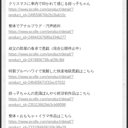
クリスマスに車内で叩かれて感じる姪っ子ちゃん
https://www.pcolle.com/product/detail/?
product_id=249559676b2b18a610c
整体でアナルプラグ・汚声絶叫
https://www.pcolle.com/product/detail/?
product_id=24944167680a334b277
叔父の部屋の食卓で悪戯（現在公開停止中）
https://www.pcolle.com/product/detail/?
product_id=2474806738caf28c9bf
特製ブルーハワイで覚醒した快楽地獄悪戯はこちら
https://www.pcolle.com/product/detail/?
product_id=246405671f32ec07032
姪っ子ちゃんの意識ぼんやり絶頂初作品はこちら
https://www.pcolle.com/product/detail/?
product_id=235113662bb3cb68098
整体＋おもちゃ＋イラマ作品はこちら
https://www.pcolle.com/product/detail/?
product_id=2331066606169c98e29