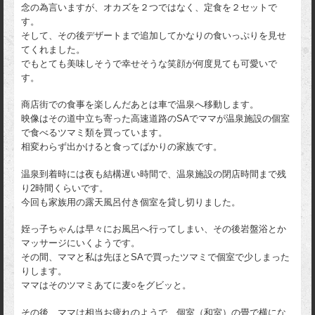
念の為言いますが、オカズを２つではなく、定食を２セットで
す。
そして、その後デザートまで追加してかなりの食いっぷりを見せ
てくれました。
でもとても美味しそうで幸せそうな笑顔が何度見ても可愛いで
す。
商店街での食事を楽しんだあとは車で温泉へ移動します。
映像はその道中立ち寄った高速道路のSAでママが温泉施設の個室
で食べるツマミ類を買っています。
相変わらず出かけると食ってばかりの家族です。
温泉到着時には夜も結構遅い時間で、温泉施設の閉店時間まで残
り2時間くらいです。
今回も家族用の露天風呂付き個室を貸し切りました。
姪っ子ちゃんは早々にお風呂へ行ってしまい、その後岩盤浴とか
マッサージにいくようです。
その間、ママと私は先ほとSAで買ったツマミで個室で少しまった
りします。
ママはそのツマミあてに麦○をグビッと。
その後、ママは相当お疲れのようで、個室（和室）の畳で横にな