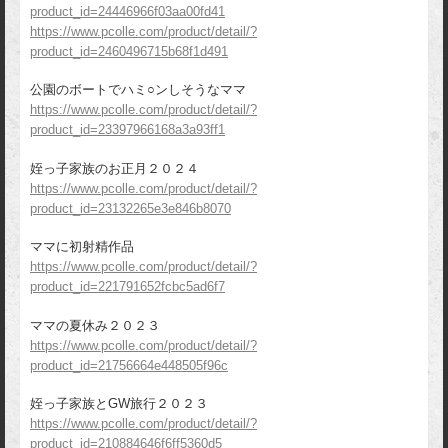
product_id=24446966f03aa00fd41
https://www.pcolle.com/product/detail/?
product_id=2460496715b68f1d491
公園のボートでハミ○ンしそうなママ
https://www.pcolle.com/product/detail/?
product_id=23397966168a3a93ff1
姪っ子家族のお正月２０２４
https://www.pcolle.com/product/detail/?
product_id=23132265e3e846b8070
ママに初射精作品
https://www.pcolle.com/product/detail/?
product_id=221791652fcbc5ad6f7
ママの夏休み２０２３
https://www.pcolle.com/product/detail/?
product_id=21756664e448505f96c
姪っ子家族とGW旅行２０２３
https://www.pcolle.com/product/detail/?
product_id=210884646f6ff5360d5