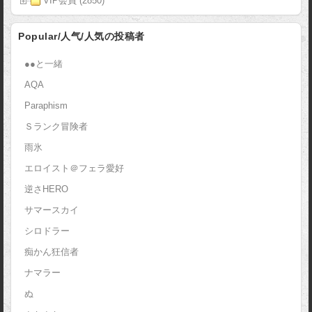
VIP会員 (2850)
Popular/人气/人気の投稿者
●●と一緒
AQA
Paraphism
Ｓランク冒険者
雨氷
エロイスト＠フェラ愛好
逆さHERO
サマースカイ
シロドラー
痴かん狂信者
ナマラー
ぬ