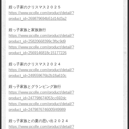
姪っ子家のクリスマス２０２５
https://www.pcolle.com/product/detail/?
product_id=269879694b51d14d3a2
姪っ子家族と家族旅行
https://www.pcolle.com/product/detail/?
product_id=25820668399c3fbc9d9
https://www.pcolle.com/product/detail/?
product_id=2569146818c15177226
姪っ子家のクリスマス２０２４
https://www.pcolle.com/product/detail/?
product_id=249559676b2b18a610c
姪っ子家族とグランピング旅行
https://www.pcolle.com/product/detail/?
product_id=247798674053cc692dc
https://www.pcolle.com/product/detail/?
product_id=2479876746005f49989
姪っ子家族との夏の思い出２０２４
https://www.pcolle.com/product/detail/?