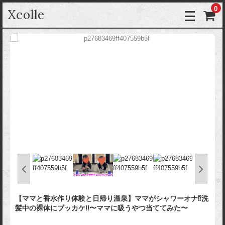
0
Xcolle
【ママと香水作り体験と日帰り温泉】ママがシャワーオナ⁉︎洗
髪中の裸体にブッカケ‼︎〜ママに吸うやつ当ててみた〜