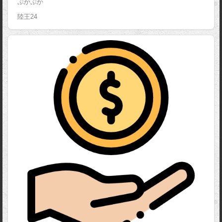
ぷかぷか
陸王24