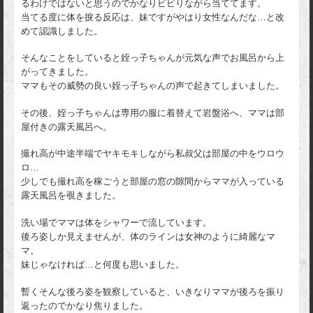
るわけではないと思うのでかなりビビりながら当ててます。
当てる度に体を捩る反応は、妹ですがやはり女性なんだな…と改
めて認識しました。
そんなことをしていると姪っ子ちゃんが元気な声でお風呂から上
がってきました。
ママもその威勢の良い姪っ子ちゃんの声で起きてしまいました。
その後、姪っ子ちゃんは専用の服に着替えて岩盤浴へ、ママは部
屋付きの露天風呂へ。
撮れ高が中途半端でヤキモキしながら私叔父は部屋の中をウロウ
ロ…
少しでも撮れ高を稼ごうと部屋の窓の隙間からママが入っている
露天風呂を覗きました。
洗い場でママは体をシャワーで流しています。
後ろ姿しか見えませんが、体のラインは女神のように綺麗なマ
マ。
妹じゃなければ…と何度も思いました。
暫くそんな後ろ姿を観察していると、いきなりママが後ろを振り
返ったのでかなり焦りました。