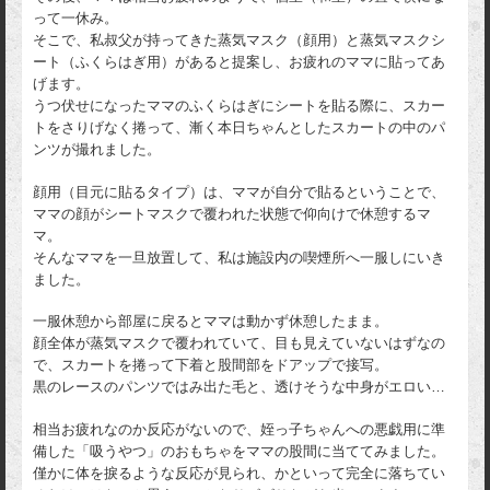
って一休み。
そこで、私叔父が持ってきた蒸気マスク（顔用）と蒸気マスクシ
ート（ふくらはぎ用）があると提案し、お疲れのママに貼ってあ
げます。
うつ伏せになったママのふくらはぎにシートを貼る際に、スカー
トをさりげなく捲って、漸く本日ちゃんとしたスカートの中のパ
ンツが撮れました。
顔用（目元に貼るタイプ）は、ママが自分で貼るということで、
ママの顔がシートマスクで覆われた状態で仰向けで休憩するマ
マ。
そんなママを一旦放置して、私は施設内の喫煙所へ一服しにいき
ました。
一服休憩から部屋に戻るとママは動かず休憩したまま。
顔全体が蒸気マスクで覆われていて、目も見えていないはずなの
で、スカートを捲って下着と股間部をドアップで接写。
黒のレースのパンツではみ出た毛と、透けそうな中身がエロい…
相当お疲れなのか反応がないので、姪っ子ちゃんへの悪戯用に準
備した「吸うやつ」のおもちゃをママの股間に当ててみました。
僅かに体を捩るような反応が見られ、かといって完全に落ちてい