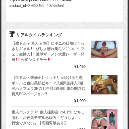
product_id=27683469ff407559b5f
リアルタイムランキング
【生ドル ● 素人 ● 海】ビキニの日焼けくっ
きりギャル
びしょ濡れ剛毛マ〇コに生フ
ェラ生挿入
濃厚ザーメン大量レーザー発
射
公式シロドラー
¥1,490
【生ドル・未修正】クッキリ日焼けあと黒
ギャルと色白美肌ビキニ２人組!!生挿入2連
発ハメフェラ3P含む合計3連発!!!未公開含む
長尺FC2バージョン!!
¥1,990
素人パンチラ in 個人撮影会 vol.150 びちょ
濡れ！お色気モデルあゆみ「どうしよ。。
我慢できない」【高画質版あり】