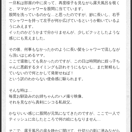
一旦私は部屋の中に戻って、再度様子を見ながら露天風呂を覗く
と、ママがシャワーを股間に当てています。
股間を洗っているのかな…と思ったのですが、妙に長いし、右手
でシャワーを持って左手が何か広げているというか動いているよ
うにみえます。
イッたのかどうかまで分かりませんが、少しビクッとしたような
感じにも見えました。
その後、何事もなかったかのように長い髪をシャワーで流しなが
ら洗いはじめるママ。
ここで退散しても良かったのですが、この日は時間的に姪っ子ち
ゃんに悪戯するタイミングも訪れそうにもないし、まだ射精もし
ていないので何とかして発射せねば！
という訳のわからない使命感に駆られます。
そんな時は…
毎度お馴染みのお姉ちゃんのハメ撮り映像。
それを見ながら真剣にシコる私叔父。
かなりいい感じに股間が元気になてきたのですが、ここで一人で
ティッシュに出したところで何の絵にもなりません…
そこで、露天風呂の扉を静かに開けて、仕切りの影に潜みながら