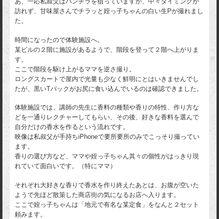
あ、一応私叔父はパンチラを狙っていますが、中々タイミングが
訪れず、甘味屋さんでチラッと姪っ子ちゃんの白い生Pが撮れまし
た。
時間になったので体験施設へ。
某ビルの２階に施設があるようで、階段を登って２階へ上がりま
す。
ここで階段を駆け上がるママを逆さ撮り。
ロングスカートで屋内で光量も少なく鮮明にとはいきませんでし
たが、黒いTバックがお尻に食い込んでいるのは確認できました。
体験施設では、講師の先生に香料の種類や香りの特性、作り方な
どを一通りレクチャーしてもらい、その後、好きな香料を選んで
自分だけの香水を作るという流れです。
映像は私叔父が手持ちiPhoneで要所要所のみでこっそり撮ってい
ます。
香りの選び方など、ママや姪っ子ちゃん其々の個性がはっきり現
れていて面白いです。（特にママ）
それぞれ大好きな香りで香水を作り終えたあとは、お腹が空いた
ようで先ほど散策した商店街の気になるお店へ入ります。
ここで姪っ子ちゃんは「地元で有名な某定食」をなんと２セット
頼みます。