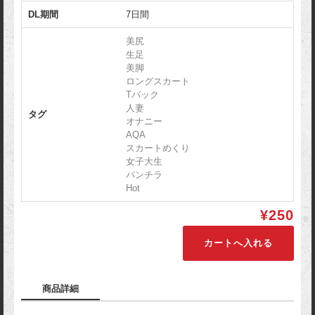
DL期間
7日間
美尻
生足
美脚
ロングスカート
Tバック
人妻
タグ
オナニー
AQA
スカートめくり
女子大生
パンチラ
Hot
¥250
商品詳細