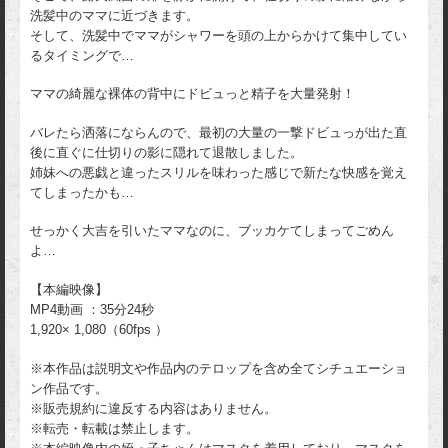
洗髪中のママに近づきます。
そして、洗髪中でママがシャワーを頭の上からかけて集中してい
るタイミングで…
ママの綺麗な裸体の背中にドビュっと精子を大量発射！
バレたら洒落にならんので、最初の大量の一撃ドビュっが出た直
後に直ぐに仕切りの影に隠れて退散しました。
姉妹への悪戯と違ったスリルを味わった感じで新たな快感を覚え
てしまったかも…
せっかく大吉を引いたママなのに、ブッカケてしまってごめん
よ…
【本編映像】
MP4動画 ：35分24秒
1,920× 1,080（60fps ）
※本作品は説明文や作品内のテロップを含め全てシチュエーショ
ン作品です。
※販売規約に違反する内容はありません。
※転売・転載は禁止します。