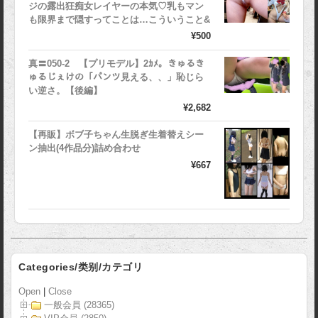
ジの露出狂痴女レイヤーの本気♡乳もマン
も限界まで隠すってことは…こういうこと&
¥500
真〓050-2 【プリモデル】2ｶﾒ。きゅるき
ゅるじぇけの「パンツ見える、、」恥じら
い逆さ。【後編】
¥2,682
【再販】ボブ子ちゃん生脱ぎ生着替えシー
ン抽出(4作品分)詰め合わせ
¥667
Categories/类别/カテゴリ
Open
|
Close
一般会員 (28365)