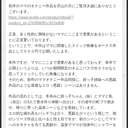
前作のママのオナニー作品を沢山の方にご覧頂き誠にありがとう
ございます。
https://www.pcolle.com/product/detail/?
product_id=27630669f1c937edfd6
正直、全く性的に興味がないママにここまで需要があるというこ
とに正直驚いております。
ということで、今作はママに関連したストック映像をボーナス作
品として５００円で公開いたします。
本作ですが、ママにここまで需要があると思っておらず、単作で
公開というよりは、いつか期間限定のオムニバスで出そうかなと
思ってストックしていた映像になります。
そのため、前作のママオナニー作品同様に、姪っ子姉妹への悪戯
作品のような過激なエロ（悪戯）シーンはありません。
作品の流れとしては、冬休みに姪っ子ちゃん（妹）とママと私
（叔父）の3人で香水作り体験へ出かけ、その道中の町ブラ散歩
や、帰りに寄った温泉シーンなどを収録しています。
エロ的な撮れ高もパンチラは少々、悪戯も少々という感じで、他
のシリーズ作品と比べると控え目ですが、初のシーンとしてママ
へのオモチャを当てる悪戯や、温泉でママが洗体中にシャワーを