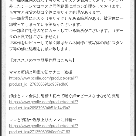
※本編映像内の姪っ子ちゃんはマスクを着用しており、マスクを
外したシーンではマスク同等範囲にボカシ処理をしております。
※ママと叔父の顔は全体にモザイク処理があります。
※一部背景にボカシ（モザイク）がある箇所があり、被写体に一
部被ってしまっている箇所がございます。
※一部音声を意図的にカットしている箇所がございます。（デー
タの不良ではございません）
※本作をレビューして頂く際はサムネ同様に被写体の顔にスタン
プ等の修正処理をお願い致します。
【オススメのママ登場作品はこちら】
ママと蟹鍋と和室で初オナニー盗撮
https://www.pcolle.com/product/detail/?
product_id=27630669f1c937edfd6
姉妹とママ全員に射精！初めて喘ぐ姉★ピースさせながら顔射
https://www.pcolle.com/product/detail/?
product_id=269879694b51d14d3a2
ママと初詣〜温泉上りのママに射精〜
https://www.pcolle.com/product/detail/?
product_id=271350696b0ce0b7183