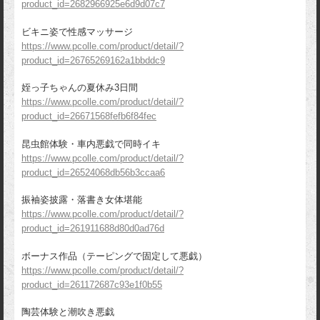
product_id=2682966925e6d9d07c7
ビキニ姿で性感マッサージ
https://www.pcolle.com/product/detail/?
product_id=26765269162a1bbddc9
姪っ子ちゃんの夏休み3日間
https://www.pcolle.com/product/detail/?
product_id=26671568fefb6f84fec
昆虫館体験・車内悪戯で同時イキ
https://www.pcolle.com/product/detail/?
product_id=26524068db56b3ccaa6
振袖姿披露・落書き女体堪能
https://www.pcolle.com/product/detail/?
product_id=261911688d80d0ad76d
ボーナス作品（テーピングで固定して悪戯）
https://www.pcolle.com/product/detail/?
product_id=261172687c93e1f0b55
陶芸体験と潮吹き悪戯