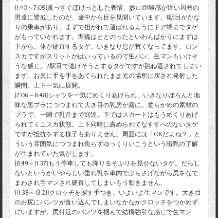
[1:40～7:05]真っすぐぼけっとした表情。妙に距離感が近い周囲の
男達に警戒したのが、途中から目を見開いています。1駅目がかな
りの乗車があり、まずで担がれて運ばれるようにドア端までタゲ
がもっていかれます。準備はととのったといわんばかりにまずは
下から。体が硬直するタゲ。いきなり息が荒くなってます。ロン
スカですがスリットがはいっているので生パン、生マンもいけそ
うな感じ。2駅目で逃げそうとするタゲですが跳ね返されてしまい
ます。お尻に手を手をあてられたまま元の場所に戻され発射した
瞬間、上下一気に展開。
[7:06～8:48]シャツを一気にめくりあげられ、いきなりぼろんと地
味な黒ブラにつつまれて大き目の乳房が露に。柔らかめの素材の
ブラで、一瞬で乳首まで到達。下ではスカートはもうめくりあげ
られてミニスカ状態。上下同時に責められてなすすべのないタゲ
ですが抵抗をする様子もありません。周囲には「OKだよね？」と
ういう雰囲気につつまれ焦らずゆっくりいこうという暗黙の了解
が生まれていた気がします。
[8:49～11:37]もう停車しても降りるそぶりを見せないタゲ。だらし
ないというかいやらしい垂れ乳を車内でぶらさげながら尻をなで
まわされ手マンされ硬直してしまいもう動きません。
[11:38～13:21]クロッチを探す手つき。いよいよ生マンです。大き目
のお尻にパンツが食い込んでしまいなかなかクロッチをつかめず
にいますが、尻付近のパンツを掴んで結構強引な感じで生マン