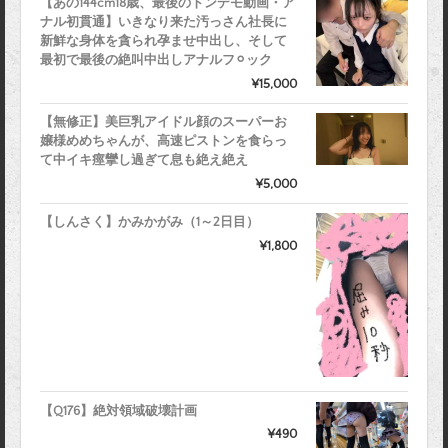
【あの144cm18歳、最後のトンデモ動画・ア
ナル初貫通】いきなり来た汚っさん社長に
新鮮な身体を貪られ孕ませ中出し、そして
最初で最後の絶叫中出しアナルフ⚪︎ック
¥15,000
【無修正】美巨乳アイドル顔のスーパーお
嬢様めめちゃんが、高速ピストンを食らっ
て中イキ痙攣し過ぎて息も絶え絶え
¥5,000
【しんさく】かみかがみ（1～2日目）
¥1,800
【Q176】絶対領域破壊計画
¥490