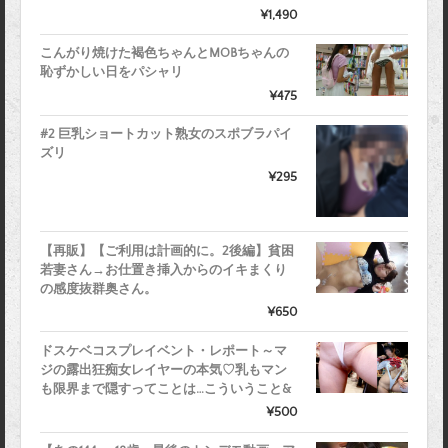
¥1,490
こんがり焼けた褐色ちゃんとMOBちゃんの
恥ずかしい日をパシャリ
¥475
#2 巨乳ショートカット熟女のスポブラパイ
ズリ
¥295
【再販】【ご利用は計画的に。2後編】貧困
若妻さん→お仕置き挿入からのイキまくり
の感度抜群奥さん。
¥650
ドスケベコスプレイベント・レポート～マ
ジの露出狂痴女レイヤーの本気♡乳もマン
も限界まで隠すってことは…こういうこと&
¥500