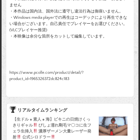
ません
・本作品は国内法、国外法に遵守し違法行為は御座いません。
・Windows media playerでの再生はコーデックにより再生できな
い場合がございます。自己責任でプレイヤーをお選びください。
(VLCプレイヤー推奨)
・本映像は余分な箇所をカットして編集しています。
https://www.pcolle.com/product/detail/?
product_id=1965326372dc824c183
リアルタイムランキング
【生ドル ● 素人 ● 海】ビキニの日焼けくっ
きりギャル
びしょ濡れ剛毛マ〇コに生フ
ェラ生挿入
濃厚ザーメン大量レーザー発
射
公式シロドラー