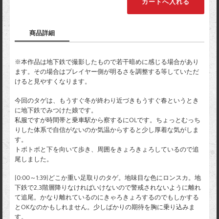
商品詳細
※本作品は地下鉄で撮影したもので若干暗めに感じる場合があり
ます。その場合はプレイヤー側が明るさを調整する等していただ
けると見やすくなります。
今回のタゲは、もうすぐ冬が終わり近づきもうすぐ春というとき
に地下鉄でみつけた娘です。
私服ですが時間帯と乗車駅から察するにOLです。ちょっとむっち
りした体系で自信がないのか気温からすると少し厚着な気がしま
す。
トボトボと下を向いて歩き、周囲をきょろきょろしているので追
尾しました。
[0:00～1:39]どこか重い足取りのタゲ。地味目な色にロンスカ。地
下鉄で2,3階層降りなければいけないので警戒されないように離れ
て追尾。かなり離れているのにきゃろきょろするのでもしかする
とOKなのかもしれません。少しばかりの期待を胸に乗り込みま
す。