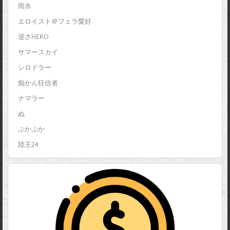
雨氷
エロイスト＠フェラ愛好
逆さHERO
サマースカイ
シロドラー
痴かん狂信者
ナマラー
ぬ
ぷかぷか
陸王24