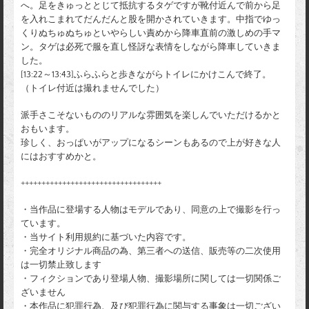
へ。足をきゅっととじて抵抗するタゲですが靴付近んで前から足
を入れこまれてだんだんと股を開かされていきます。中指でゆっ
くりぬちゅぬちゅといやらしい責めから降車直前の激しめの手マ
ン。タゲは必死で服を直し怪訝な表情をしながら降車していきま
した。
[13:22～13:43]ふらふらと歩きながらトイレにかけこんで終了。
（トイレ付近は撮れませんでした）
派手さこそないもののリアルな雰囲気を楽しんでいただけるかと
おもいます。
珍しく、おっぱいがアップになるシーンもあるので上が好きな人
にはおすすめかと。
++++++++++++++++++++++++++++++++++
・当作品に登場する人物はモデルであり、同意の上で撮影を行っ
ています。
・当サイト利用規約に基づいた内容です。
・完全オリジナル商品の為、第三者への送信、販売等の二次使用
は一切禁止致します
・フィクションであり登場人物、撮影場所に関しては一切関係ご
ざいません
・本作品に犯罪行為、及び犯罪行為に関与する事象は一切ござい