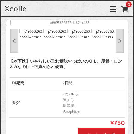
0
Xcolle
【地下鉄】いやらしい垂れ気味おっぱいのＯＬ。厚着・ロン
スカなのに上下責められ硬直。
DL期間
7日間
パンチラ
胸チラ
タグ
痴漢風
Paraphism
¥750