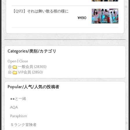
【Q172】それは舞い散る桜の様に
¥490
Categories/类别/カテゴリ
Open
|
Close
一般会員 (28365)
VIP会員 (2850)
Popular/人气/人気の投稿者
●●と一緒
AQA
Paraphism
Ｓランク冒険者