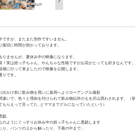
中ですが、またまた別作ですいません。
り復旧に時間が掛かっております。
ありませんが、夏休み中の映像になります。
葵！実は姪っ子ちゃん、やんちゃな性格ですがお花がとっても好きなんです
葵畑に行って来ましたので映像を公開します。
通りです。
お出かけ前に飲み物を買いに薬局へよりローアングル撮影
間違いで、色々と理由を付けられて飲み物以外のもを沢山買わされます。（
てもらえって言ってた…とママまでグルになっていたという）
悪戯
ものようにぐっすりお休み中の姪っ子ちゃんに悪戯します
たり、パンツの上から触ったり、下着の中まで…