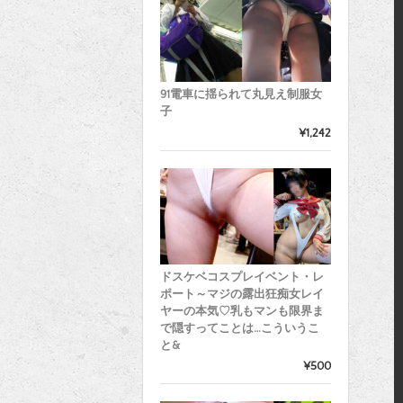
91電車に揺られて丸見え制服女
子
¥1,242
ドスケベコスプレイベント・レ
ポート～マジの露出狂痴女レイ
ヤーの本気♡乳もマンも限界ま
で隠すってことは…こういうこ
と&
¥500