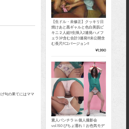
【生ドル・未修正】クッキリ日
焼けあと黒ギャルと色白美肌ビ
キニ２人組!!生挿入2連発ハメフ
ェラ3P含む合計3連発!!!未公開含
む長尺FC2バージョン!!
¥1,990
。
挙げ句の果てにはママ
素人パンチラ in 個人撮影会
vol.150 びちょ濡れ！お色気モデ