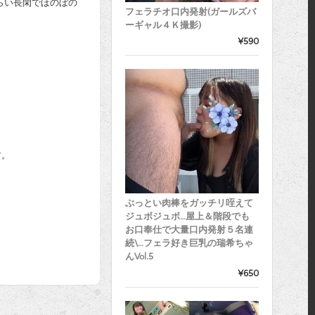
らい長閑でほのぼの
フェラチオ口内発射(ガールズバ
ーギャル４Ｋ撮影)
¥590
す。
ぶっとい肉棒をガッチリ咥えて
ジュボジュボ…屋上＆階段でも
お口奉仕で大量口内発射５名連
続\…フェラ好き巨乳の瑞希ちゃ
んVol.5
¥650