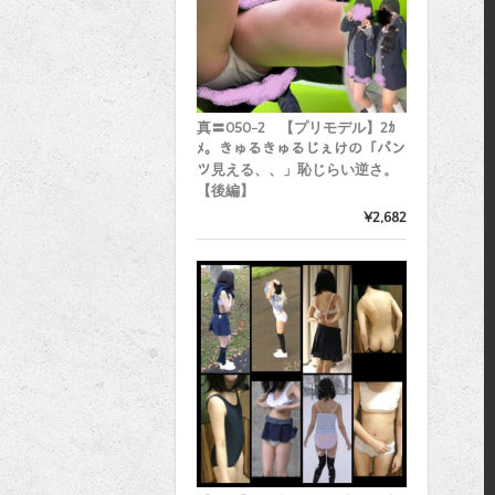
真〓050-2 【プリモデル】2ｶ
ﾒ。きゅるきゅるじぇけの「パン
ツ見える、、」恥じらい逆さ。
【後編】
¥2,682