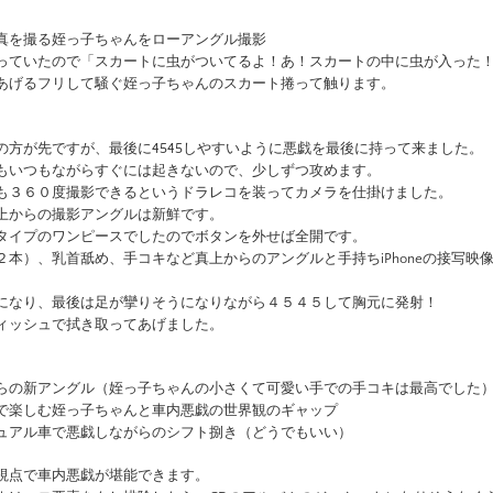
真を撮る姪っ子ちゃんをローアングル撮影
っていたので「スカートに虫がついてるよ！あ！スカートの中に虫が入った
あげるフリして騒ぐ姪っ子ちゃんのスカート捲って触ります。
の方が先ですが、最後に4545しやすいように悪戯を最後に持って来ました。
もいつもながらすぐには起きないので、少しずつ攻めます。
も３６０度撮影できるというドラレコを装ってカメラを仕掛けました。
上からの撮影アングルは新鮮です。
タイプのワンピースでしたのでボタンを外せば全開です。
２本）、乳首舐め、手コキなど真上からのアングルと手持ちiPhoneの接写映
になり、最後は足が攣りそうになりながら４５４５して胸元に発射！
ィッシュで拭き取ってあげました。
らの新アングル（姪っ子ちゃんの小さくて可愛い手での手コキは最高でした
で楽しむ姪っ子ちゃんと車内悪戯の世界観のギャップ
ュアル車で悪戯しながらのシフト捌き（どうでもいい）
視点で車内悪戯が堪能できます。