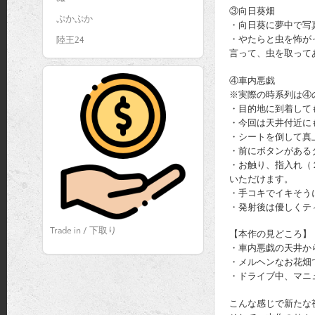
③向日葵畑
ぷかぷか
・向日葵に夢中で写
・やたらと虫を怖が
陸王24
言って、虫を取って
④車内悪戯
※実際の時系列は④
・目的地に到着して
・今回は天井付近に
・シートを倒して真
・前にボタンがある
・お触り、指入れ（
いただけます。
・手コキでイキそう
・発射後は優しくテ
Trade in / 下取り
【本作の見どころ】
・車内悪戯の天井か
・メルヘンなお花畑
・ドライブ中、マニ
こんな感じで新たな