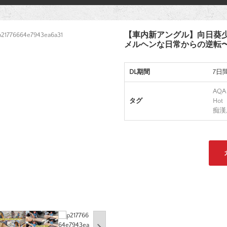
【車内新アングル】向日葵
メルヘンな日常からの逆転
DL期間
7日
AQA
タグ
Hot
痴漢