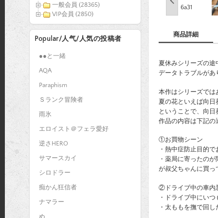
一般会員 (28365)
VIP会員 (2850)
商品詳細
Popular/人气/人気の投稿者
●●と一緒
夏休みシリーズの途
AQA
データトラブルがあ
Paraphism
本作はシリーズでは
Ｓランク冒険者
夏の花といえば向日
ということで、向日
雨氷
作品の内容は下記の
エロイスト＠フェラ愛好
①お買物シーン
逆さHERO
・熱中症防止目的で
サマースカイ
・薬局に寄ったのが
が叔父ちゃんに買っ
シロドラー
痴かん狂信者
②ドライブ中の車内
・ドライブ中にいつ
ナマラー
・太ももを撫で回し
ぬ