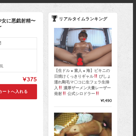
リアルタイムランキング
少女に悪戯射精〜
〜
間
風
【生ドル ● 素人 ● 海】ビキニの
日焼けくっきりギャル
びしょ
¥375
濡れ剛毛マ〇コに生フェラ生挿
入
濃厚ザーメン大量レーザー
発射
公式シロドラー
¥1,490