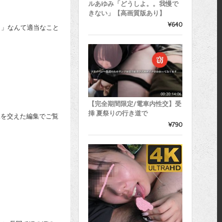
ルあゆみ「どうしよ。。我慢で
きない」【高画質版あり】
¥640
！」なんて適当なこと
【完全期間限定/電車内性交】受
挿 夏祭りの行き道で
像を交えた編集でご覧
¥790
）