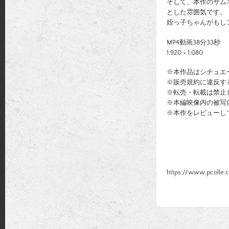
そして、本作のサム
とした雰囲気です。
姪っ子ちゃんがもし
MP4動画38分33秒
1,920 × 1,080
※本作品はシチュエ
※販売規約に違反す
※転売・転載は禁止
※本編映像内の被写
※本作をレビューし
https://www.pcolle.