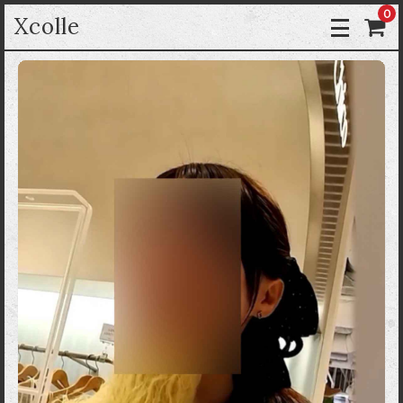
0
Xcolle