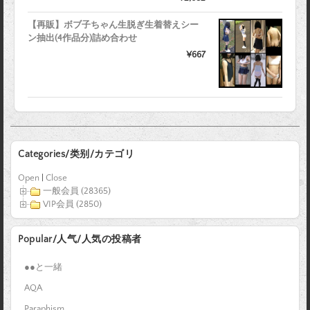
【再販】ボブ子ちゃん生脱ぎ生着替えシー
ン抽出(4作品分)詰め合わせ
¥667
Categories/类别/カテゴリ
Open
|
Close
一般会員 (28365)
VIP会員 (2850)
Popular/人气/人気の投稿者
●●と一緒
AQA
Paraphism