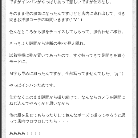
ですがインパンがやっぱりあって悲しいですが仕方なし。
そのまま他の服気になったんですけどと店内に連れ出して、引き
続きお洋服コーデの時間いきます(* ´∀｀)
色んなところから服をチョイスしてもらって、服合わせに移行。
さっきより隙間から油断の生Pが見え隠れ。
試着室横に靴が置いてあったので、すぐ持ってきて足開きを狙う
モードに。
Ｍ字も早めに狙ったんですが、全然写ってませんでした( ´д｀)
やっぱインパンだめです。
仕方なくこのまま隙間から撮り続けて、なんならカメラを隙間に
ねじ込んでやろうかと思いながら
他の服を見せてもらったりして色んなポーズで撮ってやろうと思
って店内ウロウロしてたら・・・
ああああ！！！！