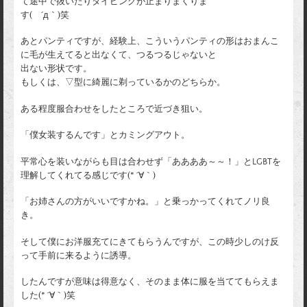
て途中で抜いたりタイピングが止まりまくりま
す( ´д｀)笑
あとパンティですが、経験上、こういうパンティの形はおまんこ
に毛が生えてると出なくて、つるつるじゃないと
出ない形状です。
もしくは、▽型に綺麗に剃っているかのどちらか。
ある程度服合わせをしたところで近づき狙い。
「僕女装するんです」とカミングアウト。
平常心を装いながらも目は合わせず「ああああ～～！」とLGBTを
理解してくれてる感じです(* ´∀｀)
「お姉さんの方がいいですかね。」と乗っかってくれてノリ良
き。
そして僕にお洋服充てにきてもらうんですが、この時少しのけ反
って手前に来るように誘導。
したんですが意味は得意なく、そのまま体に服を当ててもらえま
した(* ´∀｀)笑