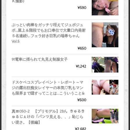
Ｋ撮影)
¥590
ぶっとい肉棒をガッチリ咥えてジュボジュ
ボ…屋上＆階段でもお口奉仕で大量口内発射
５名連続\…フェラ好き巨乳の瑞希ちゃん
Vol.5
¥650
91電車に揺られて丸見え制服女子
¥1,242
ドスケベコスプレイベント・レポート～マ
ジの露出狂痴女レイヤーの本気♡乳もマン
も限界まで隠すってことは…こういうこと&
¥500
真〓050-2 【プリモデル】2ｶﾒ。きゅるき
ゅるじぇけの「パンツ見える、、」恥じら
い逆さ。【後編】
¥2,682