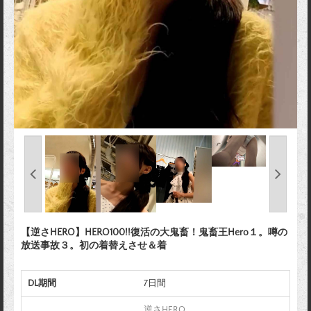
【逆さHERO】HERO100!!復活の大鬼畜！鬼畜王Hero１。噂の
放送事故３。初の着替えさせ＆着
DL期間
7日間
逆さHERO