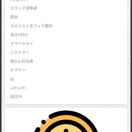
Ｓランク冒険者
雨氷
エロイスト＠フェラ愛好
逆さHERO
サマースカイ
シロドラー
痴かん狂信者
ナマラー
ぬ
ぷかぷか
陸王24