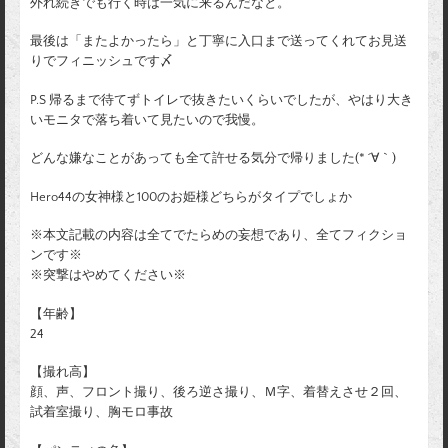
外れ続きでも行く時は一気に来るんだなと。
最後は「またよかったら」と丁寧に入口まで送ってくれてお見送
りでフィニッシュです〆
P.S 帰るまで待てずトイレで抜きたいくらいでしたが、やはり大き
いモニタで落ち着いて見たいので我慢。
どんな嫌なことがあっても全て許せる気分で帰りました(* ´∀｀)
Hero44の女神様と100のお姫様どちらがタイプでしょか
※本文記載の内容は全てでたらめの妄想であり、全てフィクショ
ンです※
※突撃はやめてください※
【年齢】
24
【撮れ高】
顔、声、フロント撮り、後ろ逆さ撮り、Ｍ字、着替えさせ２回、
試着室撮り、胸モロ事故