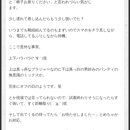
と「椅子お座りください」と言われづらい気がし
ます。
少し遅れて差し込んだらもう少し脱いでた？
いつまでも靴紐結んでるのもまずいのでスマホをチラ見しなが
ら、電話してるふりしながら待機。
ここで意外な事実。
上下バラバラ(* ´∀｀)笑
上は真っ赤なブラジャーなのに下は真っ白の男好みのパンティの
無意識のミックスか。
完全にオフの日のようです。笑
とか現場では言ってられないので、試着終わりそうになったらす
ぐ抜いて、すぐ距離取り( ´д｀)笑
そして出てくるの待ってたら「お待たせしました～」とめちゃか
わ対応。