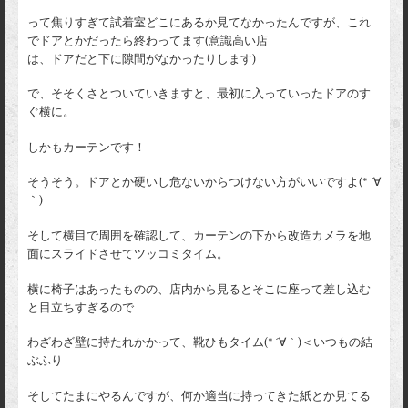
って焦りすぎて試着室どこにあるか見てなかったんですが、これ
でドアとかだったら終わってます(意識高い店
は、ドアだと下に隙間がなかったりします)
で、そそくさとついていきますと、最初に入っていったドアのす
ぐ横に。
しかもカーテンです！
そうそう。ドアとか硬いし危ないからつけない方がいいですよ(* ´∀
｀)
そして横目で周囲を確認して、カーテンの下から改造カメラを地
面にスライドさせてツッコミタイム。
横に椅子はあったものの、店内から見るとそこに座って差し込む
と目立ちすぎるので
わざわざ壁に持たれかかって、靴ひもタイム(* ´∀｀)＜いつもの結
ぶふり
そしてたまにやるんですが、何か適当に持ってきた紙とか見てる