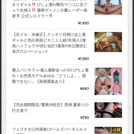
きりギャル
びしょ濡れ剛毛マ〇コに生フ
ェラ生挿入
濃厚ザーメン大量レーザー発
射
公式シロドラー
¥1,490
【生ドル・未修正】クッキリ日焼けあと黒
ギャルと色白美肌ビキニ２人組!!生挿入2連
発ハメフェラ3P含む合計3連発!!!未公開含む
長尺FC2バージョン!!
¥1,990
素人パンチラ in 個人撮影会 vol.150 びちょ濡
れ！お色気モデルあゆみ「どうしよ。。我
慢できない」【高画質版あり】
¥640
【完全期間限定/電車内性交】受挿 夏祭りの
行き道で
¥790
フェラチオ口内発射(ガールズバーギャル４