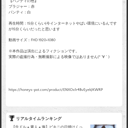
【パンティの色】
ブラジャー：赤
パンティ：白
再生時間：15分くらい(今インターネットやばい環境にいるんです
が15分くらいだったと思います
動画サイズ：FHD 1920×1080
※本作品は演出によるフィクションです。
実際の盗撮行為・無断撮影による映像ではありません(* ´∀｀)
https://honeys-pot.com/product/ENXOx1r4BvEyekJKWRP
リアルタイムランキング
【生ドル ● 素人 ● 海】ビキニの日焼けくっ