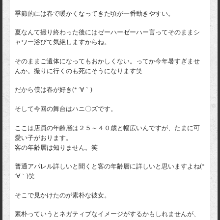
季節的には春で暖かくなってきた頃が一番動きやすい。
夏なんて撮り終わった後にはゼーハーゼーハー言ってそのままシ
ャワー浴びて気絶しますからね。
そのままご遺体になってもおかしくない。ってか今年暑すぎませ
んか。撮りに行くのも死にそうになります笑
だから僕は春が好き(* ´∀｀)
そして今回の舞台はハニ〇ズです。
ここは店員の年齢層は２５～４０歳と幅広いんですが、たまに可
愛い子がおります。
客の年齢層は知りません。笑
普通アパレル詳しいと聞くと客の年齢層に詳しいと思いますよね(*
´∀｀)笑
そこで見かけたのが素朴な彼女。
素朴っていうとネガティブなイメージがするかもしれませんが、