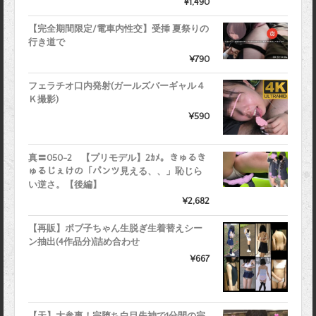
¥1,490
【完全期間限定/電車内性交】受挿 夏祭りの
行き道で
¥790
フェラチオ口内発射(ガールズバーギャル４
Ｋ撮影)
¥590
真〓050-2 【プリモデル】2ｶﾒ。きゅるき
ゅるじぇけの「パンツ見える、、」恥じら
い逆さ。【後編】
¥2,682
【再販】ボブ子ちゃん生脱ぎ生着替えシー
ン抽出(4作品分)詰め合わせ
¥667
【天】大参事！完堕ち白目失神で1分間の完