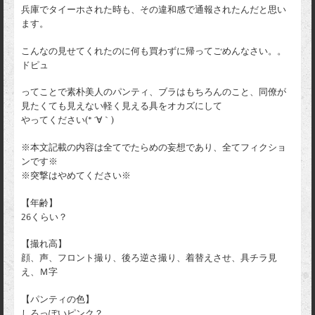
兵庫でタイーホされた時も、その違和感で通報されたんだと思い
ます。
こんなの見せてくれたのに何も買わずに帰ってごめんなさい。。
ドピュ
ってことで素朴美人のパンティ、ブラはもちろんのこと、同僚が
見たくても見えない軽く見える具をオカズにして
やってください(* ´∀｀)
※本文記載の内容は全てでたらめの妄想であり、全てフィクショ
ンです※
※突撃はやめてください※
【年齢】
26くらい？
【撮れ高】
顔、声、フロント撮り、後ろ逆さ撮り、着替えさせ、具チラ見
え、Ｍ字
【パンティの色】
しろっぽいピンク？