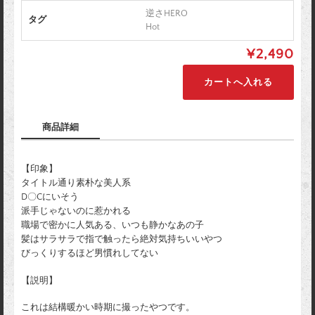
逆さHERO
タグ
Hot
¥2,490
商品詳細
【印象】
タイトル通り素朴な美人系
D〇Cにいそう
派手じゃないのに惹かれる
職場で密かに人気ある、いつも静かなあの子
髪はサラサラで指で触ったら絶対気持ちいいやつ
びっくりするほど男慣れしてない
【説明】
これは結構暖かい時期に撮ったやつです。