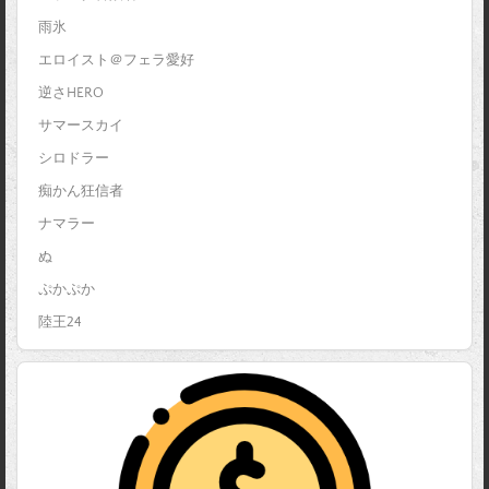
雨氷
エロイスト＠フェラ愛好
逆さHERO
サマースカイ
シロドラー
痴かん狂信者
ナマラー
ぬ
ぷかぷか
陸王24