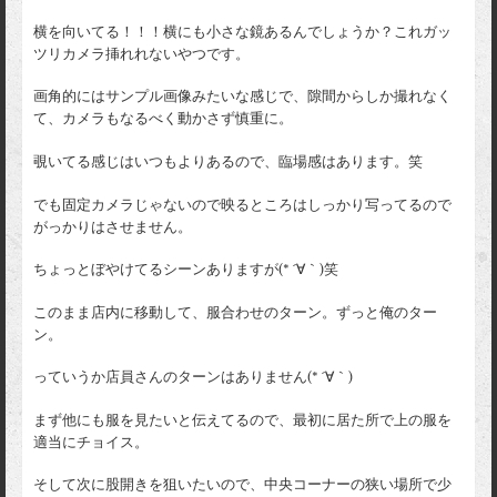
横を向いてる！！！横にも小さな鏡あるんでしょうか？これガッ
ツリカメラ挿れれないやつです。
画角的にはサンプル画像みたいな感じで、隙間からしか撮れなく
て、カメラもなるべく動かさず慎重に。
覗いてる感じはいつもよりあるので、臨場感はあります。笑
でも固定カメラじゃないので映るところはしっかり写ってるので
がっかりはさせません。
ちょっとぼやけてるシーンありますが(* ´∀｀)笑
このまま店内に移動して、服合わせのターン。ずっと俺のター
ン。
っていうか店員さんのターンはありません(* ´∀｀)
まず他にも服を見たいと伝えてるので、最初に居た所で上の服を
適当にチョイス。
そして次に股開きを狙いたいので、中央コーナーの狭い場所で少