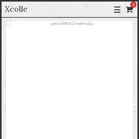
0
Xcolle