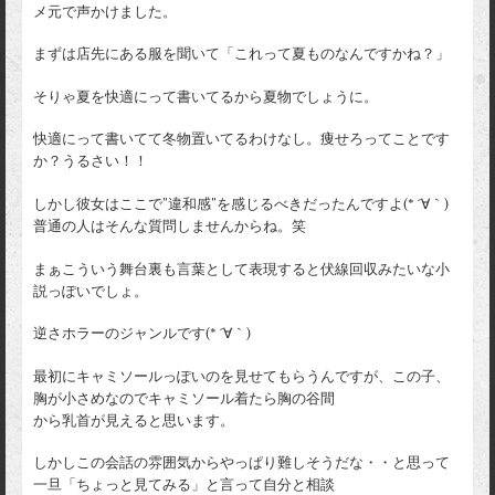
メ元で声かけました。
まずは店先にある服を聞いて「これって夏ものなんですかね？」
そりゃ夏を快適にって書いてるから夏物でしょうに。
快適にって書いてて冬物置いてるわけなし。痩せろってことです
か？うるさい！！
しかし彼女はここで”違和感”を感じるべきだったんですよ(* ´∀｀)
普通の人はそんな質問しませんからね。笑
まぁこういう舞台裏も言葉として表現すると伏線回収みたいな小
説っぽいでしょ。
逆さホラーのジャンルです(* ´∀｀)
最初にキャミソールっぽいのを見せてもらうんですが、この子、
胸が小さめなのでキャミソール着たら胸の谷間
から乳首が見えると思います。
しかしこの会話の雰囲気からやっぱり難しそうだな・・と思って
一旦「ちょっと見てみる」と言って自分と相談