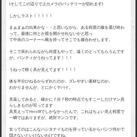
(そしてこの辺りで上カメラのバッテリーが切れます)
しかしラスト！！！！！
まぁまぁの出来かな・・と思いながら、ある程度の服を選び終わ
って、最後に何とか股を開かせれないかと思っ
て中央のコーナーへ靴を持ってそこでも服合わせします。
そこで呆れられながら何度もやって、遠くのとってもらうんです
が、パンティがうねってます！！！
うねって軽く具が見えてます！！！！
体を半分ひねるからずれたのか、ズレやすい素材なのか。
わかりませんが、とにかくヤバイ。
見返してみると、確かに７分７秒の時点でもすこーしだけマン具
らしきものが写ってます
具見えってHero18でしかなかったんで、これはちょい見え程度で
一瞬ではありますが、絶対マンコです。
女ってのはこんなハシタナイものを持っているからパンツ何かで
隠さないといけないわけですね。