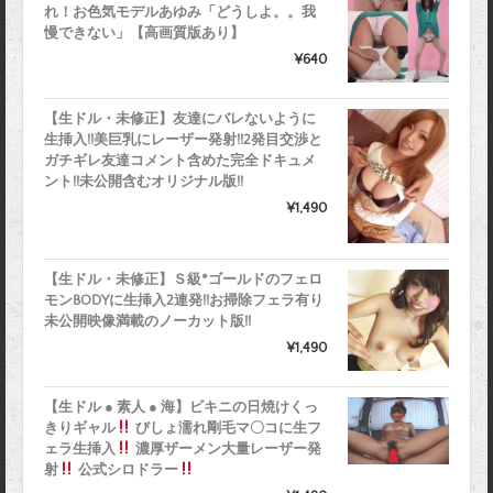
れ！お色気モデルあゆみ「どうしよ。。我
慢できない」【高画質版あり】
¥640
【生ドル・未修正】友達にバレないように
生挿入!!美巨乳にレーザー発射!!2発目交渉と
ガチギレ友達コメント含めた完全ドキュメ
ント!!未公開含むオリジナル版!!
¥1,490
【生ドル・未修正】Ｓ級*ゴールドのフェロ
モンBODYに生挿入2連発!!お掃除フェラ有り
未公開映像満載のノーカット版!!
¥1,490
【生ドル ● 素人 ● 海】ビキニの日焼けくっ
きりギャル
びしょ濡れ剛毛マ〇コに生フ
ェラ生挿入
濃厚ザーメン大量レーザー発
射
公式シロドラー