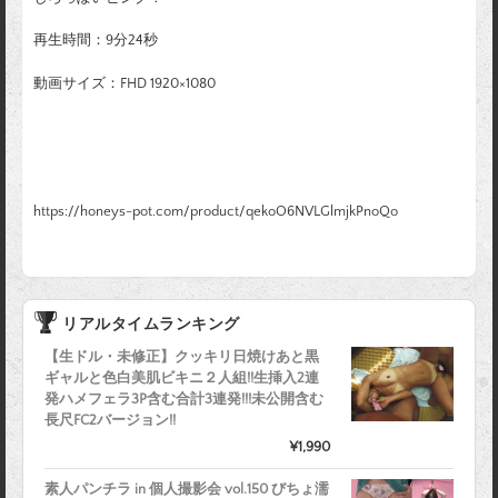
再生時間：9分24秒
動画サイズ：FHD 1920×1080
https://honeys-pot.com/product/qekoO6NVLGlmjkPnoQo
リアルタイムランキング
【生ドル・未修正】クッキリ日焼けあと黒
ギャルと色白美肌ビキニ２人組!!生挿入2連
発ハメフェラ3P含む合計3連発!!!未公開含む
長尺FC2バージョン!!
¥1,990
素人パンチラ in 個人撮影会 vol.150 びちょ濡