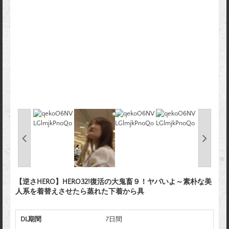
【逆さHERO】HERO32!復活の大鬼畜９！ヤバいよ～素朴な美
人系を着替えさせたら蒸れた下着から具
DL期間
7日間