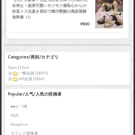
全停止！超美可愛いモジモジ羞恥心からの
快楽メス化逝き発狂で種付懇願の黒欲望解
放映像（1）
¥900
Categories/类别/カテゴリ
Open
|
Close
一般会員 (28375)
VIP会員 (2850)
Popular/人气/人気の投稿者
●●と一緒
AQA
Paraphism
Ｓランク冒険者