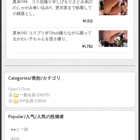
真〓048 コス自撮り＠しげもりさとみ系JD
のしゃがみ食い込みP。更衣室まで粘着して
小銭落とし。
¥1,512
真〓042 コスプリ＠Tiktok撮りながら踊って
るかわい子ちゃんを逆さ撮り。
¥1,782
Categories/类别/カテゴリ
Open
|
Close
一般会員 (28375)
VIP会員 (2850)
Popular/人气/人気の投稿者
●●と一緒
AQA