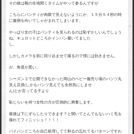
その後は靴の生地聞くタイムがやって参るんですが
こちらにパンティが肉眼で見えないようにか、１５分５４秒の時
に服側を向いてしゃがまれてしまいます。
やっぱり女の子はパンティを見られるのは恥ずかしいんでしょう
ね。キュロットどころかインパン履いてました
し。
しかしカメラを前に回り込ませて撮るので僕には効きません。
が、角度が悪い。
シーズン２で公開できなかった岡山のベビー服売り場のパンツ丸
見え店員(しかもパンツ見えても全然気にしませ
ん)とか言ってる子より
恥じらいを持つ女性の方が圧倒的に興奮します。
最後は下にずらしたりできます？と聞いてとんでもないハミ毛を
撮れてフィニッシュ！！！！
パイパンどころか自己処理してて剃るの忘れてるパターンですわ