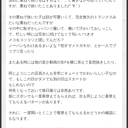
流石に重ねで抜けるはずもなく、、と書きながら思っていたんで
すが、重ねで抜いたことありました(* ´∀｀)
その重ねで抜いた子は顔が可愛いくて、完全無欠のトランクスみ
たいな重ねだったんですが
その中に恥ずかしいパンツ履いて、働いて汗かいておしっこし
て、忙しい時には完全に拭けてなくて匂いいつきオ
メコをコソコソと隠してんだろ？
ノーパンなわけあるまいよな？犯すぞメスガキが。とか一人でブ
ツブツ言ったり
またある時には他の逆さ動画の生Pを横に添えて妄想抜きしたり。
同じようにこの店員さんも非常にキュートでかわいらしい子なの
で、もしこの日がダメでも別の日はスカートか
もしれないので
仲良くなっておいて後日撮りは全然ありです。
仮にズボンでも一度着替えてもらえれば、次も同じように着替え
てもらえるパターンがあります。
それに、一度聞いとくことで着替えてもらえるかどうかの確認に
もなります。