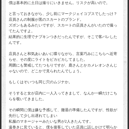
僕は基本的に土日は撮りにいきません。リスクが高いので。
と言っておきながら、少し前にマークジェイコブスでしたっけ？
店員さんの制服が黒のスカートのブランド。
ズボンもあるみたいですが、スカートの店員さんがいたので撮っ
てたんですよ。
結果的に生理でナプキンつきだったんですが、そこで客バレした
んです。
店員さんと和気あいあいに喋りながら、言葉巧みにこちらへ近寄
らせ、その度にライトをピカピカしてました。
周囲にも警戒してたつもりですが、鹿さんとかカメレオンさんじ
ゃないので、どこかで見られたんでしょう。
もしくはそいつも同じ穴のムジナか。
そうすると女が店内に一人入ってきまして、なんか一瞬だけこち
らを覗いてきました。
その瞬間に僕は嫌な予感して、撤退の準備したんですが、性欲が
先行して少し出遅れてしまい
私服のマネージャーみたいな男が2人きたんです。
遠巻きに見ていると、僕を接客していた店員に話しかけて明らか