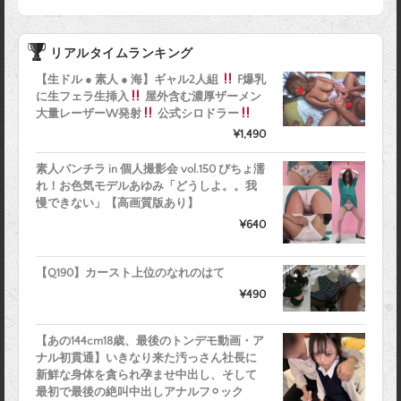
リアルタイムランキング
【生ドル ● 素人 ● 海】ギャル2人組
F爆乳
に生フェラ生挿入
屋外含む濃厚ザーメン
大量レーザーW発射
公式シロドラー
¥1,490
素人パンチラ in 個人撮影会 vol.150 びちょ濡
れ！お色気モデルあゆみ「どうしよ。。我
慢できない」【高画質版あり】
¥640
【Q190】カースト上位のなれのはて
¥490
【あの144cm18歳、最後のトンデモ動画・ア
ナル初貫通】いきなり来た汚っさん社長に
新鮮な身体を貪られ孕ませ中出し、そして
最初で最後の絶叫中出しアナルフ⚪︎ック