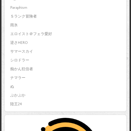
Paraphism
Ｓランク冒険者
雨氷
エロイスト＠フェラ愛好
逆さHERO
サマースカイ
シロドラー
痴かん狂信者
ナマラー
ぬ
ぷかぷか
陸王24