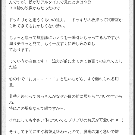
んですが、僕がリアルタイムで見たときは９分
３０秒の映像からだったので
ドッキリかと思うくらいの迫力。 ドッキリの板持って試着室か
ら出てきてもおかしくない勢い。
ちょっと焦って無意識にカメラを一瞬引いちゃってるんですが、
周りチラっと見て、もう一度すぐに差し込み直し
ております。
っていうか白色です！！迫力が前に出てきて色言うの忘れてまし
た笑
心の中で「おぉ～～・・！」と思いながら、すぐ離れられる用
意。
着替え終わっておっさんがなぜか目の前に居たらヤバいですから
ね。
特にこの場所なんて隅ですから。
それにしても小さい体についてるプリプリのお尻が可愛い(* ´∀｀)
そうしてる間にすぐ着替え終わったので、脱兎の如く急いで離