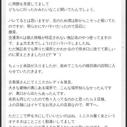
に周囲を見渡してまして
どちらに行ったかみたいなこと聞いてたんでしょう。
バレてるとは思いますが、念のため僕は影からこそっと覗いてた
のですが、明らかにヤバヤバだったので流石に
撤退。
交通系ICは個人情報が特定されない無記名のやつ使ってますの
で、まぁ大丈夫でしょうけどハラハラしましたね。
ただ無記名でも降りた場所とかわかるので排水口に捨てて新しい
のに変えときましたけど(* ´∀｀)
ちょっと余談が入りましたが、改めてこちらの猫目娘の説明に入
らせていただきます。
古着屋さんにてミニスカレディを発見。
大きな建物の裏にある場所で、こんな場所知らなかったんです
が、裏口から出たらあったんです。
名前も同じだったので色々入ってるのかと思ったら２店舗。
上の店舗にはイケてるお兄さんの店員なので、即下へ。
ただここで声を大にしていいたいのはね、ミニスカ履く女という
オナネタはことごとく勘違いしてまして