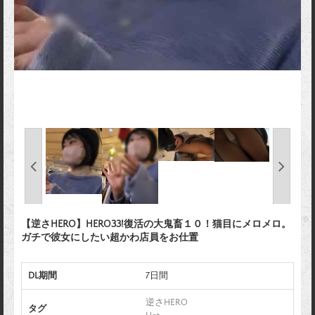
【逆さHERO】HERO33!復活の大鬼畜１０！猫目にメロメロ。
ガチで彼女にしたい超かわ店員をお仕置
DL期間
7日間
逆さHERO
タグ