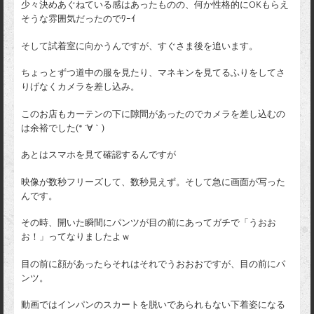
少々決めあぐねている感はあったものの、何か性格的にOKもらえ
そうな雰囲気だったのでﾜｰｲ
そして試着室に向かうんですが、すぐさま後を追います。
ちょっとずつ道中の服を見たり、マネキンを見てるふりをしてさ
りげなくカメラを差し込み。
このお店もカーテンの下に隙間があったのでカメラを差し込むの
は余裕でした(* ´∀｀)
あとはスマホを見て確認するんですが
映像が数秒フリーズして、数秒見えず。そして急に画面が写った
んです。
その時、開いた瞬間にパンツが目の前にあってガチで「うおお
お！」ってなりましたよｗ
目の前に顔があったらそれはそれでうおおおですが、目の前にパ
ンツ。
動画ではインパンのスカートを脱いであられもない下着姿になる