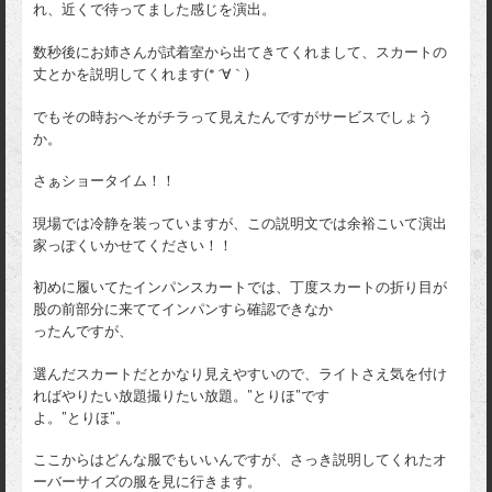
れ、近くで待ってました感じを演出。
数秒後にお姉さんが試着室から出てきてくれまして、スカートの
丈とかを説明してくれます(* ´∀｀)
でもその時おへそがチラって見えたんですがサービスでしょう
か。
さぁショータイム！！
現場では冷静を装っていますが、この説明文では余裕こいて演出
家っぽくいかせてください！！
初めに履いてたインパンスカートでは、丁度スカートの折り目が
股の前部分に来ててインパンすら確認できなか
ったんですが、
選んだスカートだとかなり見えやすいので、ライトさえ気を付け
ればやりたい放題撮りたい放題。”とりほ”です
よ。”とりほ”。
ここからはどんな服でもいいんですが、さっき説明してくれたオ
ーバーサイズの服を見に行きます。