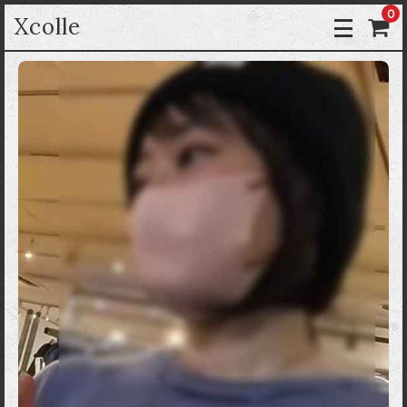
0
Xcolle