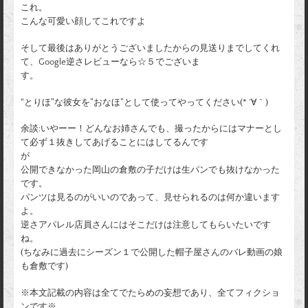
これ。
こんな可愛い顔してこれですよ
そして最後はありがとうございましたからの見送りまでしてくれ
て、Google逆さレビューなら☆５でございま
す。
“とりほ”な彼女を”おなほ”として使ってやってください(* ´∀｀)
余談:いやーー！どんなお姉さんでも、撮ったからにはマナーとし
て必ず１抜きしてあげることにはしてるんです
が
公開できなかった岡山の倉敷の子だけは生パンでも抜けなかった
です。
パンツは見るのがいいのであって、見せられるのは何か違います
よ。
逆さアパレル店員さんにはそこだけは注意してもらいたいです
ね。
(ちなみに過去にシーズン１で公開した帽子屋さんのバレ動画の娘
も倉敷です)
※本文記載の内容は全てでたらめの妄想であり、全てフィクショ
ンです※