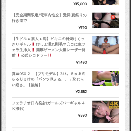
¥15,000
【完全期間限定/電車内性交】受挿 夏祭りの
行き道で
¥790
【生ドル ● 素人 ● 海】ビキニの日焼けくっ
きりギャル
びしょ濡れ剛毛マ〇コに生フ
ェラ生挿入
濃厚ザーメン大量レーザー発
射
公式シロドラー
¥1,490
真〓050-2 【プリモデル】2ｶﾒ。きゅるき
ゅるじぇけの「パンツ見える、、」恥じら
い逆さ。【後編】
¥2,682
フェラチオ口内発射(ガールズバーギャル４
Ｋ撮影)
¥590