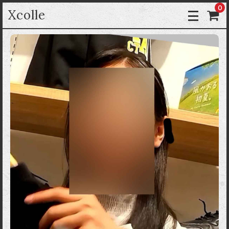
0
Xcolle