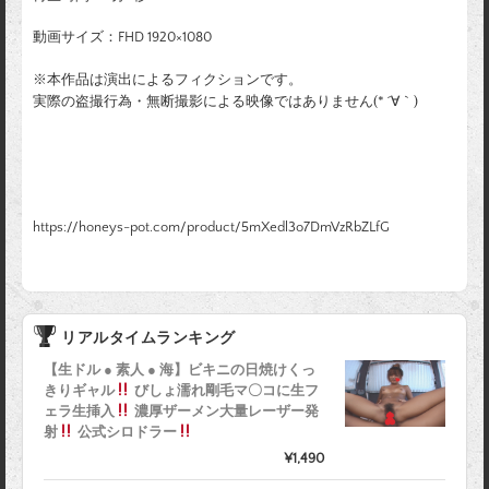
動画サイズ：FHD 1920×1080
※本作品は演出によるフィクションです。
実際の盗撮行為・無断撮影による映像ではありません(* ´∀｀)
https://honeys-pot.com/product/5mXedl3o7DmVzRbZLfG
リアルタイムランキング
【生ドル ● 素人 ● 海】ビキニの日焼けくっ
きりギャル
びしょ濡れ剛毛マ〇コに生フ
ェラ生挿入
濃厚ザーメン大量レーザー発
射
公式シロドラー
¥1,490