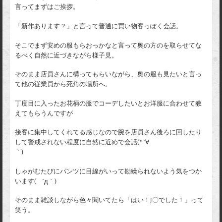
言ってまずはご挨拶。
「新作あります？」と言って普通に買い物客っぽく会話。
そこでまず安めの服もらおっかなと言って奥の方のを取らせてな
るべく自然に近づきながら様子見。
そのまま店員さんに構ってもらいながら、奥の服も見たいと言っ
て他の従業員から死角の場所へ。
丁度目に入ったお花柄の服でコーデしたいとお洋服に合わせて教
えてもらうんですが
接客に集中してくれてる感じなので腕を店員さん後ろに回したり
して警戒されない程度に自然に近めで会話(* ´∀
｀)
しゃがむたびにパンツに目線がいって勘繰られないよう気をつか
います( ´д｀)
そのまま雑談しながら色々聞いてたら「はい！J〇でした！」って
笑う。