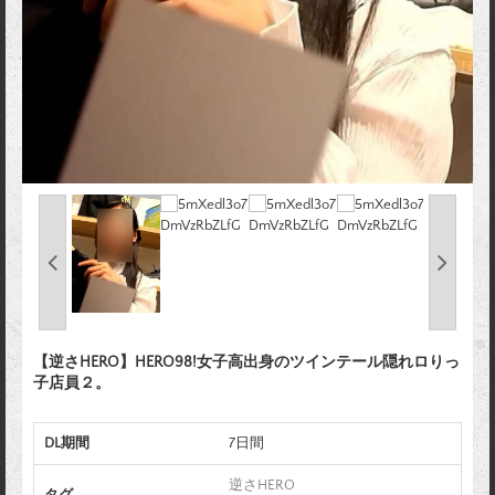
【逆さHERO】HERO98!女子高出身のツインテール隠れロりっ
子店員２。
DL期間
7日間
逆さHERO
タグ