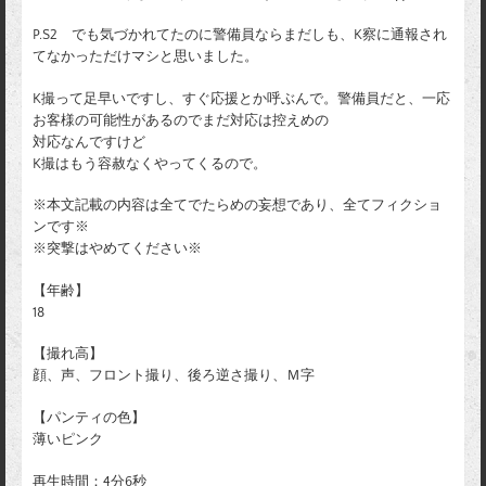
P.S2 でも気づかれてたのに警備員ならまだしも、K察に通報され
てなかっただけマシと思いました。
K撮って足早いですし、すぐ応援とか呼ぶんで。警備員だと、一応
お客様の可能性があるのでまだ対応は控えめの
対応なんですけど
K撮はもう容赦なくやってくるので。
※本文記載の内容は全てでたらめの妄想であり、全てフィクショ
ンです※
※突撃はやめてください※
【年齢】
18
【撮れ高】
顔、声、フロント撮り、後ろ逆さ撮り、Ｍ字
【パンティの色】
薄いピンク
再生時間：4分6秒