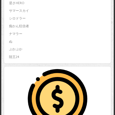
逆さHERO
サマースカイ
シロドラー
痴かん狂信者
ナマラー
ぬ
ぷかぷか
陸王24