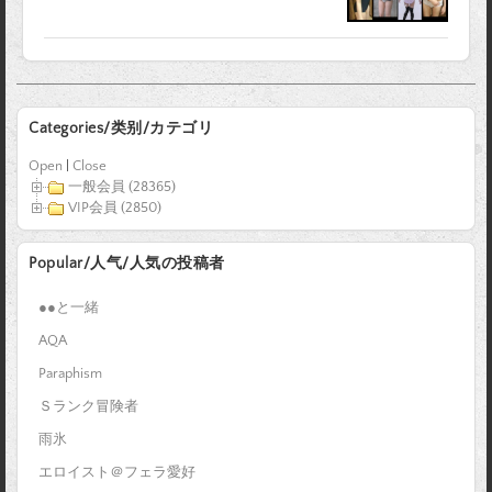
Categories/类别/カテゴリ
Open
|
Close
一般会員 (28365)
VIP会員 (2850)
Popular/人气/人気の投稿者
●●と一緒
AQA
Paraphism
Ｓランク冒険者
雨氷
エロイスト＠フェラ愛好