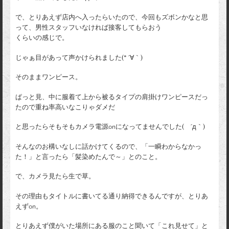
で、とりあえず店内へ入ったらいたので、今回もズボンかなと思
って、男性スタッフいなければ接客してもらおう
くらいの感じで。
じゃぁ目があって声かけられました(* ´∀｀)
そのままワンピース。
ぱっと見、中に服着て上から被るタイプの肩掛けワンピースだっ
たので重ね率高いなこりゃダメだ
と思ったらそもそもカメラ電源onになってませんでした( ´д｀)
そんなのお構いなしに話かけてくるので、「一瞬わからなかっ
た！」と言ったら「髪染めたんで～」とのこと。
で、カメラ見たら生で草。
その理由もタイトルに書いてる通り納得できるんですが、とりあ
えずon。
とりあえず僕がいた場所にある服のこと聞いて「これ見せて」と