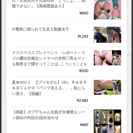
れ！お色気モデルあゆみ「どうしよ。。我
慢できない」【高画質版あり】
¥640
91電車に揺られて丸見え制服女子
¥1,242
ドスケベコスプレイベント・レポート～マ
ジの露出狂痴女レイヤーの本気♡乳もマン
も限界まで隠すってことは…こういうこと&
¥500
真〓050-2 【プリモデル】2ｶﾒ。きゅるき
ゅるじぇけの「パンツ見える、、」恥じら
い逆さ。【後編】
¥2,682
【再販】ボブ子ちゃん生脱ぎ生着替えシー
ン抽出(4作品分)詰め合わせ
¥667