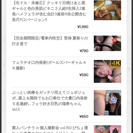
【生ドル・未修正】クッキリ日焼けあと黒
ギャルと色白美肌ビキニ２人組!!生挿入2連
発ハメフェラ3P含む合計3連発!!!未公開含む
長尺FC2バージョン!!
¥1,990
【完全期間限定/電車内性交】受挿 夏祭りの
行き道で
¥790
フェラチオ口内発射(ガールズバーギャル４
Ｋ撮影)
¥590
ぶっとい肉棒をガッチリ咥えてジュボジュ
ボ…屋上＆階段でもお口奉仕で大量口内発射
５名連続\…フェラ好き巨乳の瑞希ちゃん
Vol.5
¥650
素人パンチラ in 個人撮影会 vol.150 びちょ濡