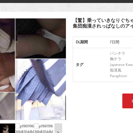
【驚】乗っていきなりぐちゃ
集団痴漢されっぱなしのアイ
DL期間
7日間
パンチラ
胸チラ
タグ
Japanese Kaw
痴漢風
Paraphism