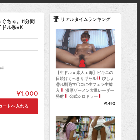
リアルタイムランキング
ぐちゃ。11分間
ドル系●K
aii
【生ドル ● 素人 ● 海】ビキニの
日焼けくっきりギャル
びしょ
濡れ剛毛マ〇コに生フェラ生挿
入
濃厚ザーメン大量レーザー
¥1,000
発射
公式シロドラー
¥1,490