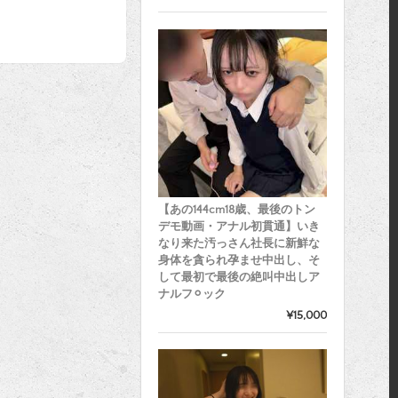
【あの144cm18歳、最後のトン
デモ動画・アナル初貫通】いき
なり来た汚っさん社長に新鮮な
身体を貪られ孕ませ中出し、そ
して最初で最後の絶叫中出しア
ナルフ⚪︎ック
¥15,000