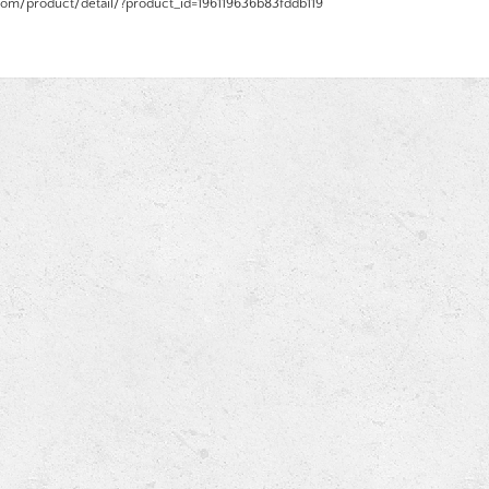
om/product/detail/?product_id=196119636b83fddb119