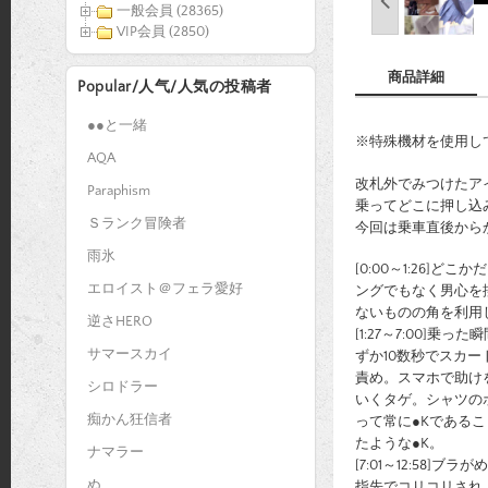
一般会員 (28365)
VIP会員 (2850)
商品詳細
Popular/人气/人気の投稿者
●●と一緒
※特殊機材を使用し
AQA
改札外でみつけたア
Paraphism
乗ってどこに押し込
Ｓランク冒険者
今回は乗車直後から
雨氷
[0:00～1:26
エロイスト＠フェラ愛好
ングでもなく男心を
ないものの角を利用
逆さHERO
[1:27～7:00
サマースカイ
ずか10数秒でスカ
責め。スマホで助け
シロドラー
いくタゲ。シャツの
痴かん狂信者
って常に●Kである
たような●K。
ナマラー
[7:01～12:5
ぬ
指先でコリコリされ