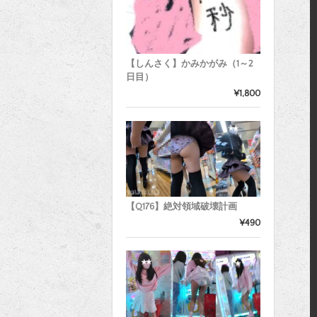
【しんさく】かみかがみ（1～2
日目）
¥1,800
【Q176】絶対領域破壊計画
¥490