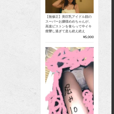
【無修正】美巨乳アイドル顔の
スーパーお嬢様めめちゃんが、
高速ピストンを食らって中イキ
痙攣し過ぎて息も絶え絶え
¥5,000