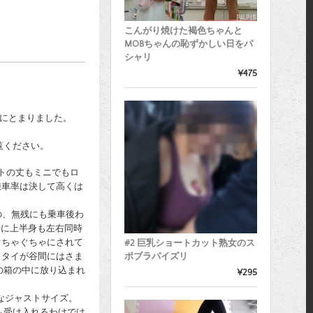
こんがり焼けた褐色ちゃんと
MOBちゃんの恥ずかしい日をパ
シャリ
¥475
目にとまりました。
覧ください。
ートの丈もミニでもロ
乗車率は決して高くは
のの、無残にも乗車後わ
時に上半身も左右同時
ぐちゃぐちゃにされて
#2 巨乳ショートカット熟女のス
ポブラパイズリ
クタイが谷間にはさま
の箱の中に放り込まれ
¥295
りなジャストサイズ。
も受け入れるわけでは