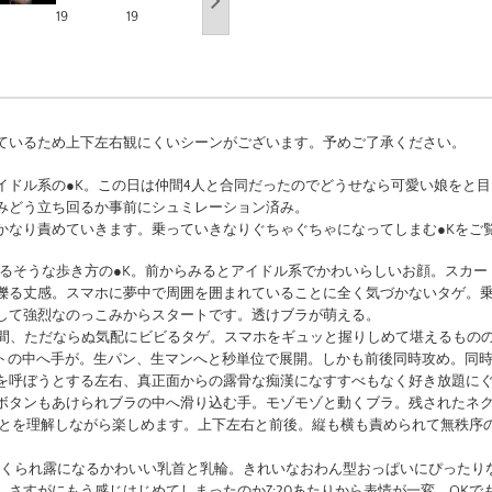
ているため上下左右観にくいシーンがございます。予めご了承ください。
イドル系の●K。この日は仲間4人と合同だったのでどうせなら可愛い娘をと
みどう立ち回るか事前にシュミレーション済み。
かなり責めていきます。乗っていきなりぐちゃぐちゃになってしまむ●Kをご
]どこかだるそうな歩き方の●K。前からみるとアイドル系でかわいらしいお顔。スカ
擽る丈感。スマホに夢中で周囲を囲まれていることに全く気づかないタゲ。
して強烈なのっこみからスタートです。透けブラが萌える。
]乗った瞬間、ただならぬ気配にビビるタゲ。スマホをギュッと握りしめて堪えるも
ートの中へ手が。生パン、生マンへと秒単位で展開。しかも前後同時攻め。同
を呼ぼうとする左右、真正面からの露骨な痴漢になすすべもなく好き放題に
ボタンもあけられブラの中へ滑り込む手。モゾモゾと動くブラ。残されたネ
ことを理解しながら楽しめます。上下左右と前後。縦も横も責められて無秩序
8]ブラがめくられ露になるかわいい乳首と乳輪。きれいなおわん型おっぱいにぴった
、さすがにもう感じはじめてしまったのか7:20あたりから表情が一変。OKで