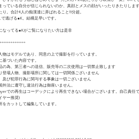
まっている自分が信じられないのか、真顔とメスの顔がいったりきたりしま
たり。合計4人の痴漢達に弄ばれること11分超。
]ダッシュで逃げる●K。結構足早いです。
になってる●Kがご覧になりたい方は是非
++++++++++++++
人物はモデルであり、同意の上で撮影を行っています。
に基づいた内容です。
品の為、第三者への送信、販売等の二次使用は一切禁止致します
り登場人物、撮影場所に関しては一切関係ございません
、及び犯罪行為に関与する事象は一切ございません
国外法に遵守し違法行為は御座いません。
dia playerでの再生はコーデックにより再生できない場合がございます。自己責
イヤー推奨)
所をカットして編集しています。