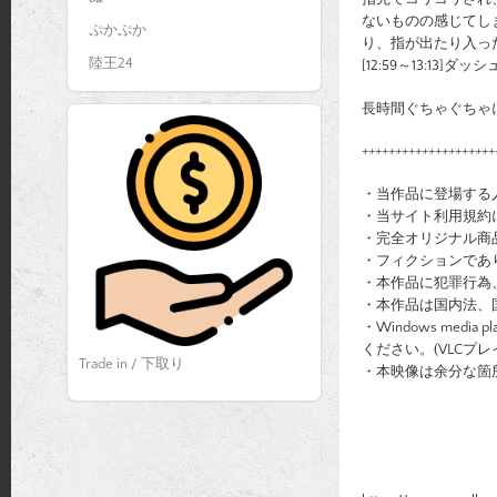
ないものの感じてし
ぷかぷか
り、指が出たり入っ
陸王24
[12:59～13:13
長時間ぐちゃぐちゃ
++++++++++++++++++++
・当作品に登場する
・当サイト利用規約
・完全オリジナル商
・フィクションであ
・本作品に犯罪行為
・本作品は国内法、
・Windows me
ください。(VLCプレ
Trade in / 下取り
・本映像は余分な箇