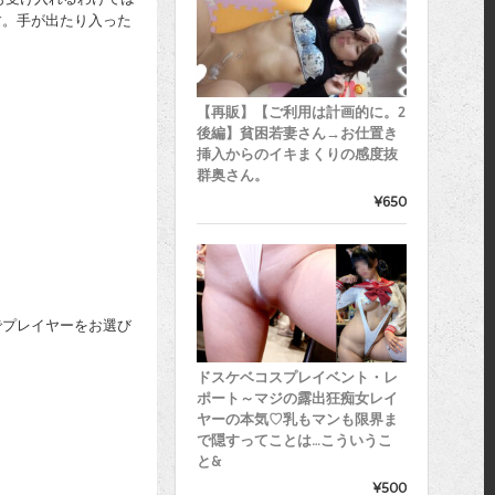
す。手が出たり入った
【再販】【ご利用は計画的に。2
後編】貧困若妻さん→お仕置き
挿入からのイキまくりの感度抜
群奥さん。
¥650
任でプレイヤーをお選び
ドスケベコスプレイベント・レ
ポート～マジの露出狂痴女レイ
ヤーの本気♡乳もマンも限界ま
で隠すってことは…こういうこ
と&
¥500