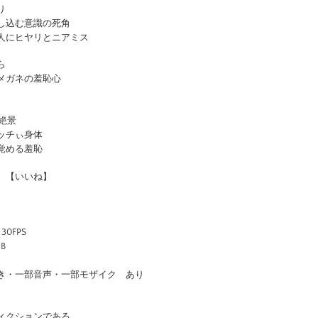
り
し込む意識の死角
人にヒヤリとニアミス
ら
メガネの羞恥心
絶景
ッチぃ身体
覚める羞恥
 【いいね】
30FPS
B
き・一部音声・一部モザイク あり
ィクションである