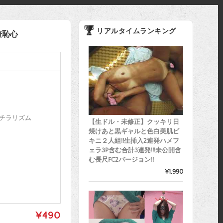
リアルタイムランキング
羞恥心
チラリズム
【生ドル・未修正】クッキリ日
焼けあと黒ギャルと色白美肌ビ
キニ２人組!!生挿入2連発ハメフ
ェラ3P含む合計3連発!!!未公開含
む長尺FC2バージョン!!
¥1,990
¥490