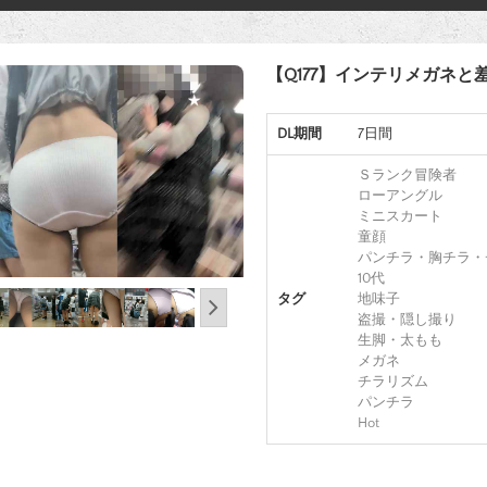
【Q177】インテリメガネと
DL期間
7日間
Ｓランク冒険者
ローアングル
ミニスカート
童顔
パンチラ・胸チラ・
10代
タグ
地味子
盗撮・隠し撮り
生脚・太もも
メガネ
チラリズム
パンチラ
Hot