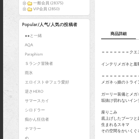
一般会員 (28375)
VIP会員 (2850)
Popular/人气/人気の投稿者
商品詳細
●●と一緒
AQA
＝＝＝＝＝＝＝クエ
Paraphism
Ｓランク冒険者
インテリメガネと羞
雨氷
＝＝＝＝＝＝＝＝＝
エロイスト＠フェラ愛好
メガネっ娘のトライ
逆さHERO
ガーリー装備とメガ
垢抜け切れないイン
サマースカイ
シロドラー
座りこみ
底上げしたブーツと
痴かん狂信者
生まれるスキマ
ナマラー
その空間をかいくぐ
ぬ