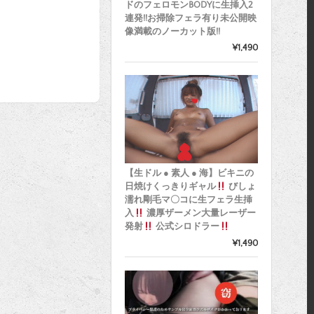
ドのフェロモンBODYに生挿入2
連発!!お掃除フェラ有り未公開映
像満載のノーカット版!!
¥1,490
【生ドル ● 素人 ● 海】ビキニの
日焼けくっきりギャル
びしょ
濡れ剛毛マ〇コに生フェラ生挿
入
濃厚ザーメン大量レーザー
発射
公式シロドラー
¥1,490