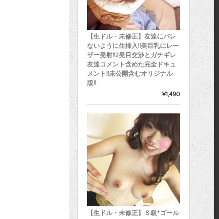
【生ドル・未修正】友達にバレ
ないように生挿入!!美巨乳にレー
ザー発射!!2発目交渉とガチギレ
友達コメント含めた完全ドキュ
メント!!未公開含むオリジナル
版!!
¥1,490
【生ドル・未修正】Ｓ級*ゴール