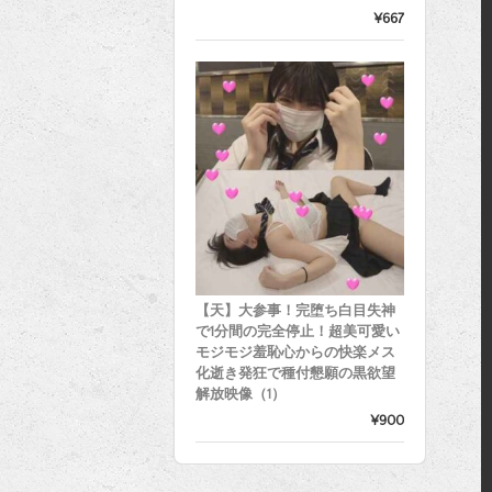
¥667
【天】大参事！完堕ち白目失神
で1分間の完全停止！超美可愛い
モジモジ羞恥心からの快楽メス
化逝き発狂で種付懇願の黒欲望
解放映像（1）
¥900