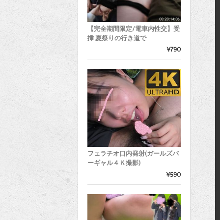
【完全期間限定/電車内性交】受
挿 夏祭りの行き道で
¥790
フェラチオ口内発射(ガールズバ
ーギャル４Ｋ撮影)
¥590