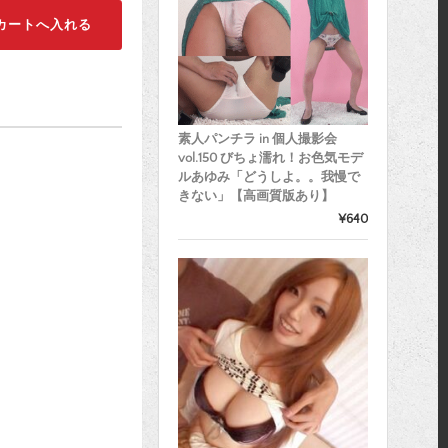
素人パンチラ in 個人撮影会
vol.150 びちょ濡れ！お色気モデ
ルあゆみ「どうしよ。。我慢で
きない」【高画質版あり】
¥640