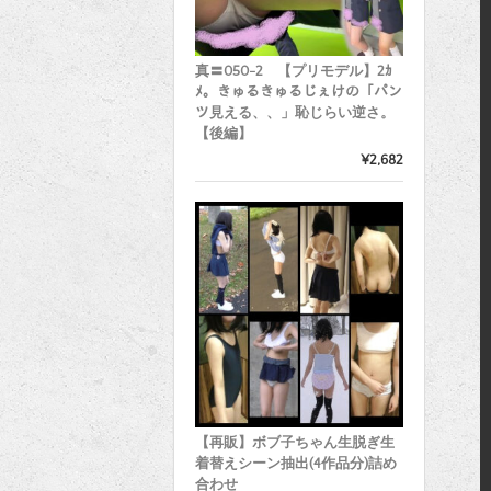
真〓050-2 【プリモデル】2ｶ
ﾒ。きゅるきゅるじぇけの「パン
ツ見える、、」恥じらい逆さ。
【後編】
¥2,682
【再販】ボブ子ちゃん生脱ぎ生
着替えシーン抽出(4作品分)詰め
合わせ