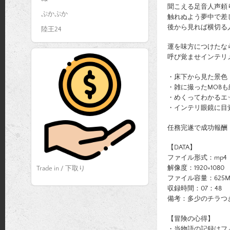
聞こえる足音人声頼
ぷかぷか
触れぬよう夢中で差
後から見れば横切る
陸王24
運を味方につけたな
呼び覚ませインテリ
・床下から見た景色
・雑に撮ったMOBも
・めくってわかるエ
・インテリ眼鏡に目
任務完遂で成功報酬
【DATA】
ファイル形式：mp4
解像度：1920×1080 
Trade in / 下取り
ファイル容量：625M
収録時間：07：48
備考：多少のチラつ
【冒険の心得】
・当物語の記録はフ