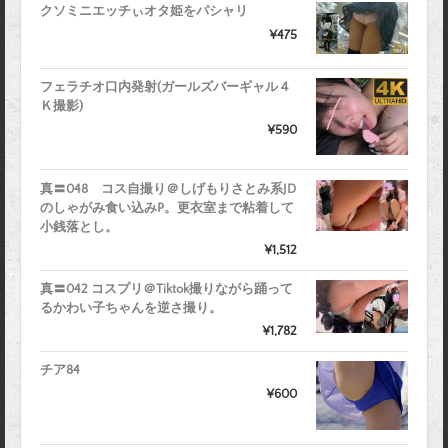
クソミニエッチぃオタ姫をパシャリ
¥475
フェラチオ口内発射(ガールズバーギャル４
Ｋ撮影)
¥590
真〓048 コス自撮り＠しげもりさとみ系JD
のしゃがみ食い込みP。更衣室まで粘着して
小銭落とし。
¥1,512
真〓042 コスプリ＠Tiktok撮りながら踊って
るかわい子ちゃんを逆さ撮り。
¥1,782
チア84
¥600