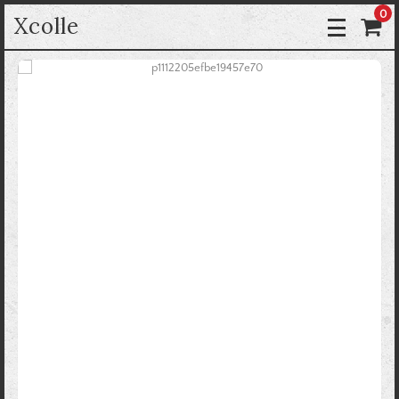
0
Xcolle