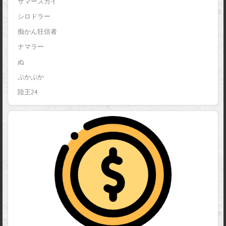
サマースカイ
シロドラー
痴かん狂信者
ナマラー
ぬ
ぷかぷか
陸王24