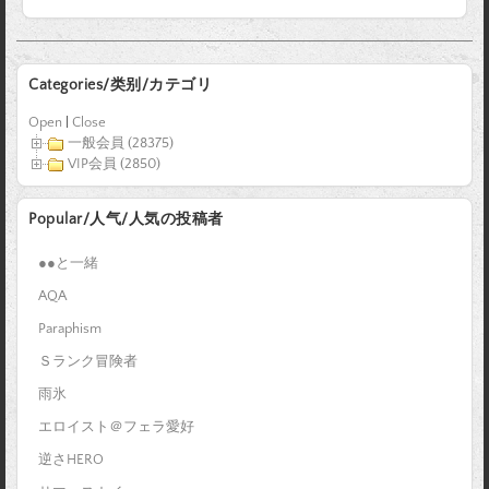
Categories/类别/カテゴリ
Open
|
Close
一般会員 (28375)
VIP会員 (2850)
Popular/人气/人気の投稿者
●●と一緒
AQA
Paraphism
Ｓランク冒険者
雨氷
エロイスト＠フェラ愛好
逆さHERO