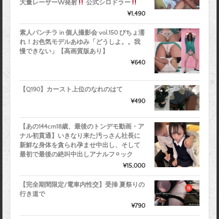
大量レーザーW発射
公式シロドラー
¥1,490
素人パンチラ in 個人撮影会 vol.150 びちょ濡
れ！お色気モデルあゆみ「どうしよ。。我
慢できない」【高画質版あり】
¥640
【Q190】カースト上位のなれのはて
¥490
【あの144cm18歳、最後のトンデモ動画・ア
ナル初貫通】いきなり来た汚っさん社長に
新鮮な身体を貪られ孕ませ中出し、そして
最初で最後の絶叫中出しアナルフ⚪︎ック
¥15,000
【完全期間限定/電車内性交】受挿 夏祭りの
行き道で
¥790