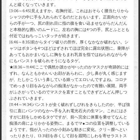
んと緩くなっていきます。
[3:06～6:45]見えますか。右胸付近。これはおそらく腰当たりから
シャツの中に手を入れられてるのだとおもいます。正面向かいか
らの手が一つ。尻の割れ目に指の腹を食い込ませながらだんだん
と本格的な囲いのムードに。左右の胸には4つの手。尻とふととも
付近ではねちっこいタッチが続きます。
[6:46～8:35]前からタイツ破りの所作。厚くなかなか破れない。シ
ャツはボタンを4つほどはずされてほぼ完全に露出状態に。乗降が
あってもおかまいなしに胸をもまれ乳首を指ではねられながら今
にもパンストを破られそうになるタゲ。
★[8:36～11:44]ここで偶然か誰かがやったのかマスクが奇跡的には
ずれ、なんともかわいいお顔があらわに。少し鼻が丸く感じます
が、たしかこういう鼻している娘ってエロいんですよね。コロナ
でめっきり顔をみながらの痴漢がなかったので有難い展開。両手
がふさがっているのでマスクを直すこともできずどんどん押しつ
ぶされていきます。
[11:44～14:34]パンストが全く破れずしびれをきらしたのか、半ば強
引に直にパンツのなかへ手を入れ電光石火の生マン。これにはさ
すがに顔をしかめるタゲですが、前へ完全に体重を乗せてなんと
痴漢の肩によりかかる姿勢に。まるでマ●コの位置を調整している
ようです。指が入ったのか小刻みな動きに変化。クリ～膣へとい
ったりきたり。13:31顔を赤くして顔を眉間にしわを寄せラストス