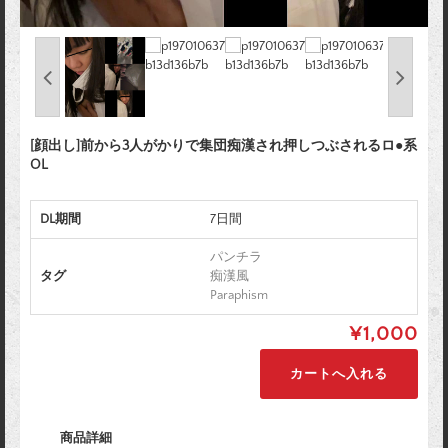
[顔出し]前から3人がかりで集団痴漢され押しつぶされるロ●系
OL
DL期間
7日間
パンチラ
タグ
痴漢風
Paraphism
¥1,000
商品詳細