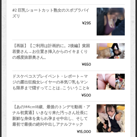
#2 巨乳ショートカット熟女のスポブラパイ
ズリ
¥295
【再販】【ご利用は計画的に。2後編】貧困
若妻さん→お仕置き挿入からのイキまくり
の感度抜群奥さん。
¥650
ドスケベコスプレイベント・レポート～マ
ジの露出狂痴女レイヤーの本気♡乳もマン
も限界まで隠すってことは…こういうこと&
¥500
【あの144cm18歳、最後のトンデモ動画・ア
ナル初貫通】いきなり来た汚っさん社長に
新鮮な身体を貪られ孕ませ中出し、そして
最初で最後の絶叫中出しアナルフ⚪︎ック
¥15,000