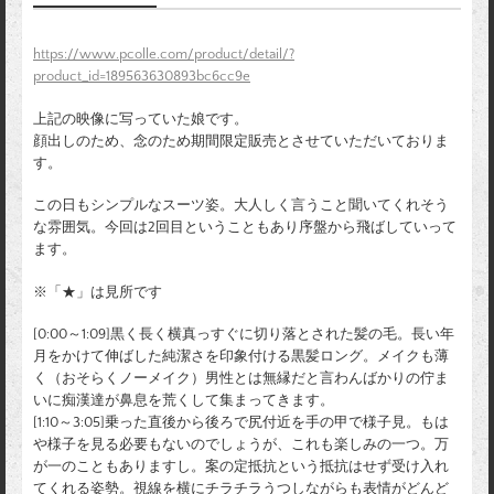
https://www.pcolle.com/product/detail/?
product_id=189563630893bc6cc9e
上記の映像に写っていた娘です。
顔出しのため、念のため期間限定販売とさせていただいておりま
す。
この日もシンプルなスーツ姿。大人しく言うこと聞いてくれそう
な雰囲気。今回は2回目ということもあり序盤から飛ばしていって
ます。
※「★」は見所です
[0:00～1:09]黒く長く横真っすぐに切り落とされた髪の毛。長い年
月をかけて伸ばした純潔さを印象付ける黒髪ロング。メイクも薄
く（おそらくノーメイク）男性とは無縁だと言わんばかりの佇ま
いに痴漢達が鼻息を荒くして集まってきます。
[1:10～3:05]乗った直後から後ろで尻付近を手の甲で様子見。もは
や様子を見る必要もないのでしょうが、これも楽しみの一つ。万
が一のこともありますし。案の定抵抗という抵抗はせず受け入れ
てくれる姿勢。視線を横にチラチラうつしながらも表情がどんど