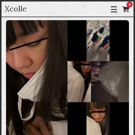
0
Xcolle