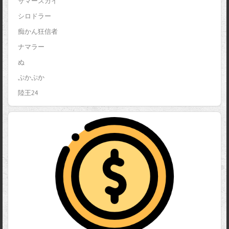
サマースカイ
シロドラー
痴かん狂信者
ナマラー
ぬ
ぷかぷか
陸王24