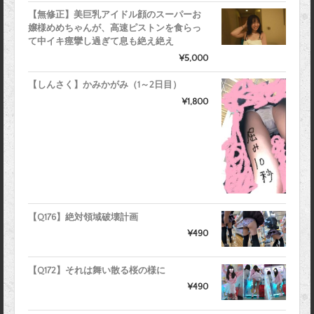
【無修正】美巨乳アイドル顔のスーパーお
嬢様めめちゃんが、高速ピストンを食らっ
て中イキ痙攣し過ぎて息も絶え絶え
¥5,000
【しんさく】かみかがみ（1～2日目）
¥1,800
【Q176】絶対領域破壊計画
¥490
【Q172】それは舞い散る桜の様に
¥490