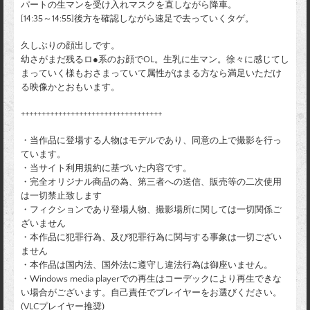
パートの生マンを受け入れマスクを直しながら降車。
[14:35～14:55]後方を確認しながら速足で去っていくタゲ。
久しぶりの顔出しです。
幼さがまだ残るロ●系のお顔でOL。生乳に生マン。徐々に感じてし
まっていく様もおさまっていて属性がはまる方なら満足いただけ
る映像かとおもいます。
++++++++++++++++++++++++++++++++++
・当作品に登場する人物はモデルであり、同意の上で撮影を行っ
ています。
・当サイト利用規約に基づいた内容です。
・完全オリジナル商品の為、第三者への送信、販売等の二次使用
は一切禁止致します
・フィクションであり登場人物、撮影場所に関しては一切関係ご
ざいません
・本作品に犯罪行為、及び犯罪行為に関与する事象は一切ござい
ません
・本作品は国内法、国外法に遵守し違法行為は御座いません。
・Windows media playerでの再生はコーデックにより再生できな
い場合がございます。自己責任でプレイヤーをお選びください。
(VLCプレイヤー推奨)