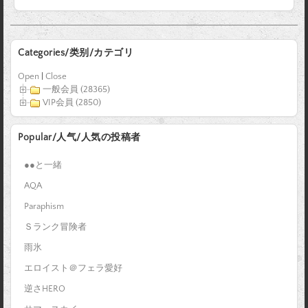
Categories/类别/カテゴリ
Open
|
Close
一般会員 (28365)
VIP会員 (2850)
Popular/人气/人気の投稿者
●●と一緒
AQA
Paraphism
Ｓランク冒険者
雨氷
エロイスト＠フェラ愛好
逆さHERO