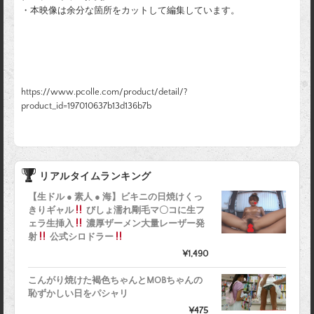
・本映像は余分な箇所をカットして編集しています。
https://www.pcolle.com/product/detail/?
product_id=197010637b13d136b7b
リアルタイムランキング
【生ドル ● 素人 ● 海】ビキニの日焼けくっ
きりギャル
びしょ濡れ剛毛マ〇コに生フ
ェラ生挿入
濃厚ザーメン大量レーザー発
射
公式シロドラー
¥1,490
こんがり焼けた褐色ちゃんとMOBちゃんの
恥ずかしい日をパシャリ
¥475