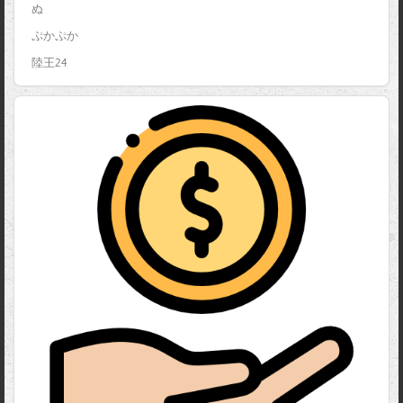
ぬ
ぷかぷか
陸王24