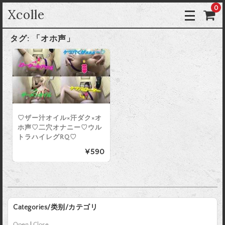
0
Xcolle
タグ:
「オホ声」
♡ザー汁オイル×汗ダク×オ
ホ声♡二穴オナニー♡ウル
トラハイレグRQ♡
¥590
Categories/类别/カテゴリ
Open
|
Close