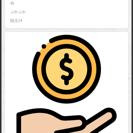
ぬ
ぷかぷか
陸王24