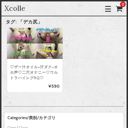
0
Xcolle
タグ:
「デカ尻」
♡ザー汁オイル×汗ダク×オ
ホ声♡二穴オナニー♡ウル
トラハイレグRQ♡
¥590
Categories/类别/カテゴリ
Open
|
Close