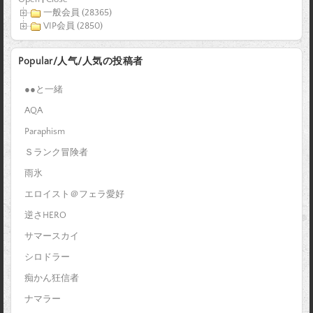
一般会員 (28365)
VIP会員 (2850)
Popular/人气/人気の投稿者
●●と一緒
AQA
Paraphism
Ｓランク冒険者
雨氷
エロイスト＠フェラ愛好
逆さHERO
サマースカイ
シロドラー
痴かん狂信者
ナマラー