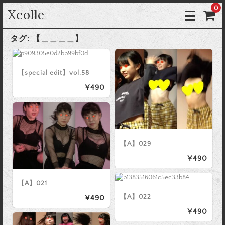
0
Xcolle
タグ:
【＿＿＿＿】
【special edit】vol.58
¥490
【A】029
¥490
【A】021
【A】022
¥490
¥490