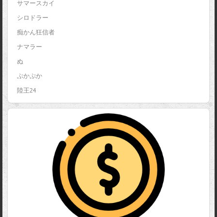
サマースカイ
シロドラー
痴かん狂信者
ナマラー
ぬ
ぷかぷか
陸王24