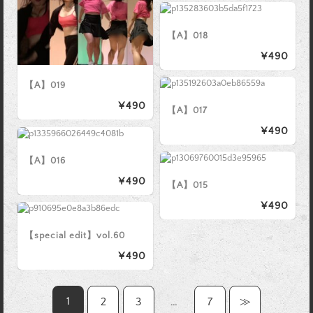
【A】018
¥490
【A】019
¥490
【A】017
¥490
【A】016
¥490
【A】015
¥490
【special edit】vol.60
¥490
1
2
3
…
7
≫