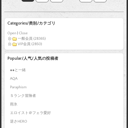
Categories/类别/カテゴリ
Open
|
Close
一般会員 (28365)
VIP会員 (2850)
Popular/人气/人気の投稿者
●●と一緒
AQA
Paraphism
Ｓランク冒険者
雨氷
エロイスト＠フェラ愛好
逆さHERO