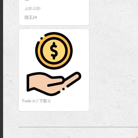
ぷかぷか
陸王24
Trade in / 下取り