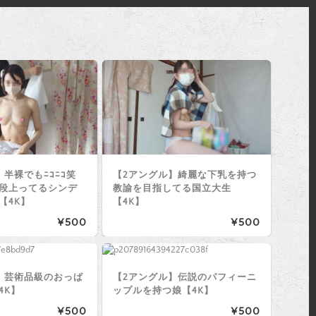
半裸でもﾆｺﾆｺ笑
【2アングル】綺麗な下乳を持つ
段上ってるシンデ
教諭を目指してる国立大生
【4K】
【4K】
¥500
¥500
】芸術品級のおっぱ
【2アングル】伝説のパフィーニ
4K】
ップルを持つ娘【4K】
¥500
¥500