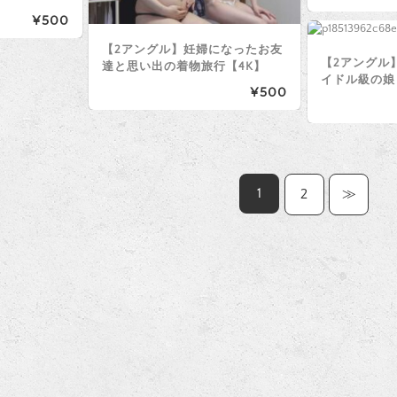
¥500
【2アングル】妊婦になったお友
【2アングル
達と思い出の着物旅行【4K】
イドル級の娘
¥500
1
2
≫