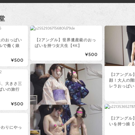
堂
級のおっぱい
【2アングル】世界遺産級のおっ
ルで働く娘
ぱいを持つ女大生【4K】
¥500
¥500
【2アングル】
顔！大人の階
形、大きさ三
レラおっぱい
ぱいの旅行
¥500
【2アングル
いを持つ娘【
終わりにやっ