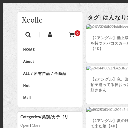
タグ:
はんなり
Xcolle
0
【2アングル】極上
を持つデパコスガー
【4K】
HOME
About
ALL / 所有产品 / 全商品
【2アングル】色、
拍子揃ってる神おっ
Hot
好きさん
Mail
Categories/类别/カテゴリ
【2アングル】夏の
Open
|
Close
て来た娘【4K】