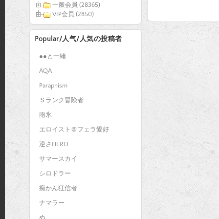
一般会員 (28365)
VIP会員 (2850)
Popular/人气/人気の投稿者
●●と一緒
AQA
Paraphism
Ｓランク冒険者
雨氷
エロイスト＠フェラ愛好
逆さHERO
サマースカイ
シロドラー
痴かん狂信者
ナマラー
ぬ