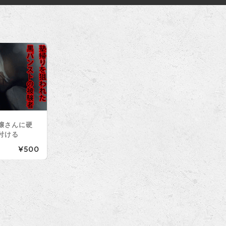
嬢さんに硬
付ける
¥500