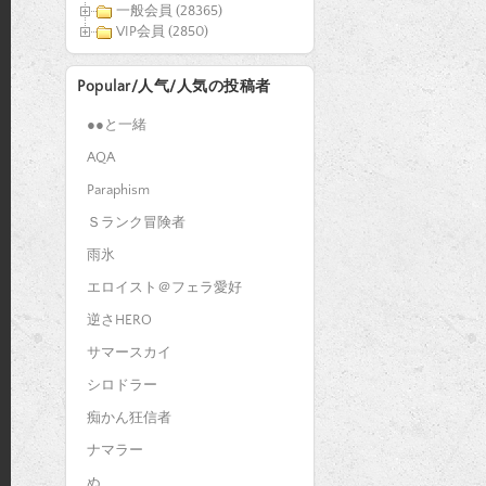
一般会員 (28365)
VIP会員 (2850)
Popular/人气/人気の投稿者
●●と一緒
AQA
Paraphism
Ｓランク冒険者
雨氷
エロイスト＠フェラ愛好
逆さHERO
サマースカイ
シロドラー
痴かん狂信者
ナマラー
ぬ