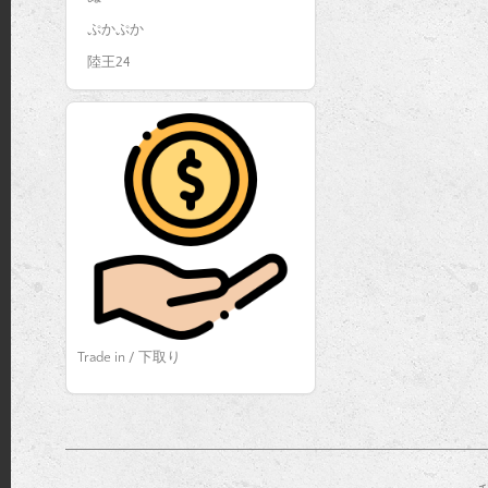
ぷかぷか
陸王24
Trade in / 下取り