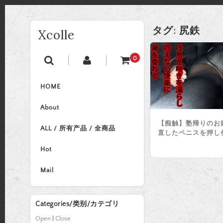
タグ:
尻鉄
Xcolle
0
HOME
About
【痴触】塾帰りのお
ALL / 所有产品 / 全商品
直したペニスを押し
Hot
Mail
Categories/类别/カテゴリ
Open
|
Close