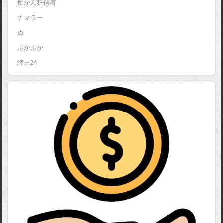
痴かん狂信者
ナマラー
ぬ
ぷかぷか
陸王24