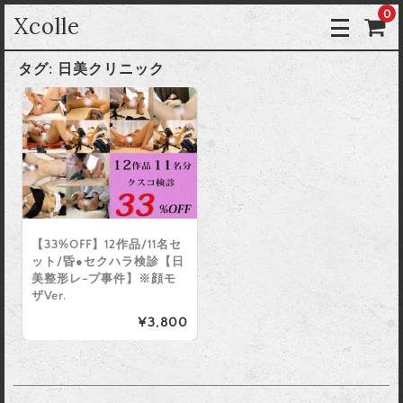
0
Xcolle
タグ:
日美クリニック
【33%OFF】12作品/11名セ
ット/昏●セクハラ検診【日
美整形レ-プ事件】※顔モ
ザVer.
¥3,800