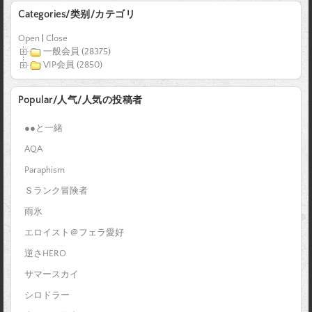
Categories/类别/カテゴリ
Open
|
Close
一般会員 (28375)
VIP会員 (2850)
Popular/人气/人気の投稿者
●●と一緒
AQA
Paraphism
Ｓランク冒険者
雨氷
エロイスト＠フェラ愛好
逆さHERO
サマースカイ
シロドラー