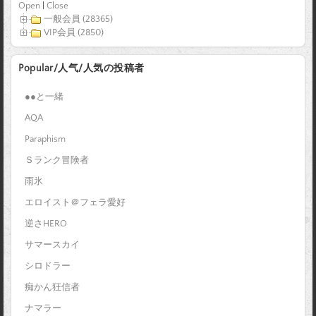
Open
|
Close
一般会員 (28365)
VIP会員 (2850)
Popular/人气/人気の投稿者
●●と一緒
AQA
Paraphism
Ｓランク冒険者
雨氷
エロイスト＠フェラ愛好
逆さHERO
サマースカイ
シロドラー
痴かん狂信者
ナマラー