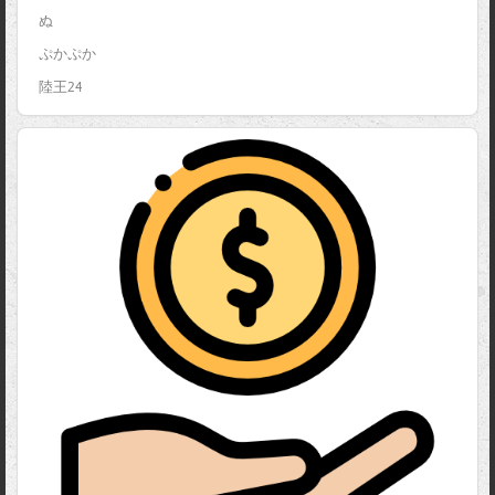
ぬ
ぷかぷか
陸王24