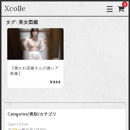
0
Xcolle
タグ:
美女図鑑
【激かわ花嫁さんの激レア
映像】
¥444
Categories/类别/カテゴリ
Open
|
Close
一般会員 (28365)