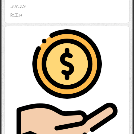
ぷかぷか
陸王24