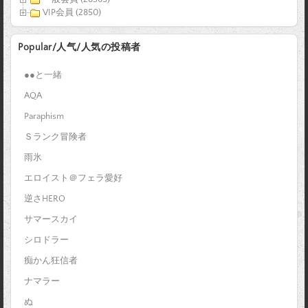
VIP会員 (2850)
Popular/人气/人気の投稿者
●●と一緒
AQA
Paraphism
Ｓランク冒険者
雨氷
エロイスト＠フェラ愛好
逆さHERO
サマースカイ
シロドラー
痴かん狂信者
ナマラー
ぬ