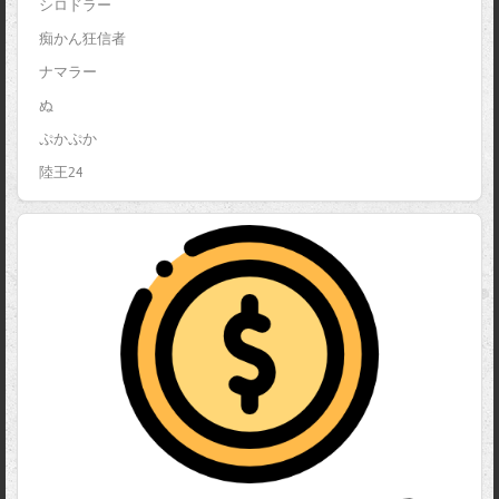
シロドラー
痴かん狂信者
ナマラー
ぬ
ぷかぷか
陸王24