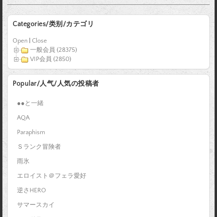
Categories/类别/カテゴリ
Open
|
Close
一般会員 (28375)
VIP会員 (2850)
Popular/人气/人気の投稿者
●●と一緒
AQA
Paraphism
Ｓランク冒険者
雨氷
エロイスト＠フェラ愛好
逆さHERO
サマースカイ