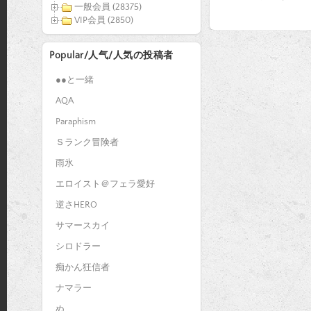
一般会員 (28375)
VIP会員 (2850)
Popular/人气/人気の投稿者
●●と一緒
AQA
Paraphism
Ｓランク冒険者
雨氷
エロイスト＠フェラ愛好
逆さHERO
サマースカイ
シロドラー
痴かん狂信者
ナマラー
ぬ