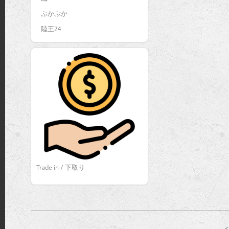
ぷかぷか
陸王24
Trade in / 下取り