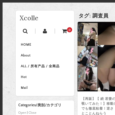
タグ:
調査員
Xcolle
0
HOME
About
ALL / 所有产品 / 全商品
Hot
Mail
【再販】【 続 若妻
覗いてみた！】移動
Categories/类别/カテゴリ
でも徹底粘着！逆さ
Open
|
Close
とことんねらう