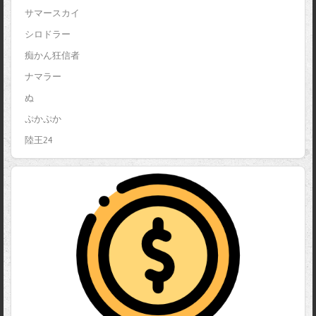
サマースカイ
シロドラー
痴かん狂信者
ナマラー
ぬ
ぷかぷか
陸王24