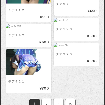
チア９７
チア１１２
¥650
¥550
チア１９６
チア１４２
¥600
¥600
チア３２０
¥500
チア４２１
¥700
1
2
3
≫