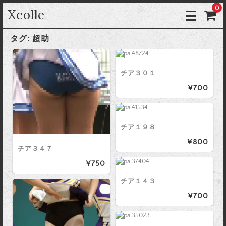
0
Xcolle
タグ:
超助
チア３０１
¥700
チア１９８
¥800
チア３４７
¥750
チア１４３
¥700