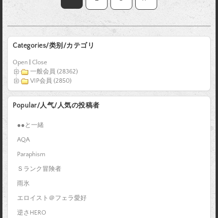
Categories/类别/カテゴリ
Open
|
Close
一般会員 (28362)
VIP会員 (2850)
Popular/人气/人気の投稿者
●●と一緒
AQA
Paraphism
Ｓランク冒険者
雨氷
エロイスト＠フェラ愛好
逆さHERO