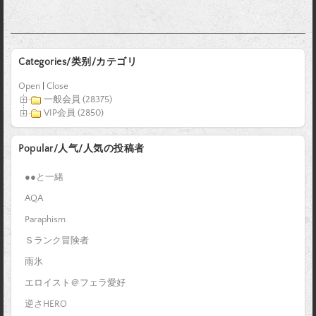
Categories/类别/カテゴリ
Open
|
Close
一般会員 (28375)
VIP会員 (2850)
Popular/人气/人気の投稿者
●●と一緒
AQA
Paraphism
Ｓランク冒険者
雨氷
エロイスト＠フェラ愛好
逆さHERO