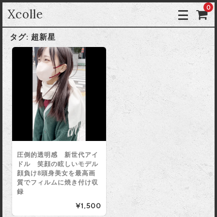
0
Xcolle
タグ:
超新星
圧倒的透明感 新世代アイ
ドル 笑顔の眩しいモデル
顔負け8頭身美女を最高画
質でフィルムに焼き付け収
録
¥1,500