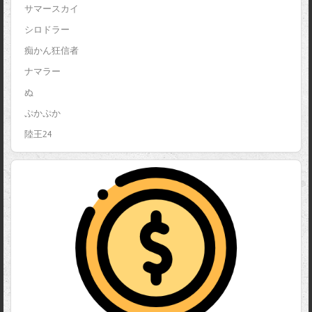
サマースカイ
シロドラー
痴かん狂信者
ナマラー
ぬ
ぷかぷか
陸王24