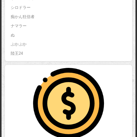
シロドラー
痴かん狂信者
ナマラー
ぬ
ぷかぷか
陸王24