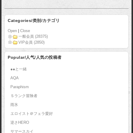
Categories/类别/カテゴリ
Open
|
Close
一般会員 (28375)
VIP会員 (2850)
Popular/人气/人気の投稿者
●●と一緒
AQA
Paraphism
Ｓランク冒険者
雨氷
エロイスト＠フェラ愛好
逆さHERO
サマースカイ