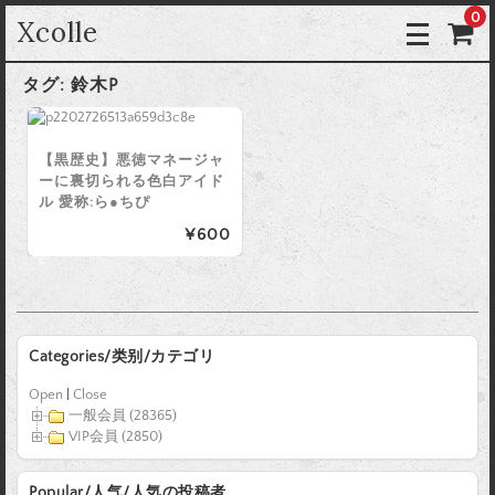
0
Xcolle
タグ:
鈴木P
【黒歴史】悪徳マネージャ
ーに裏切られる色白アイド
ル 愛称:ら●ちぴ
¥600
Categories/类别/カテゴリ
Open
|
Close
一般会員 (28365)
VIP会員 (2850)
Popular/人气/人気の投稿者