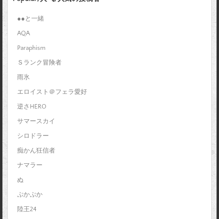
●●と一緒
AQA
Paraphism
Ｓランク冒険者
雨氷
エロイスト＠フェラ愛好
逆さHERO
サマースカイ
シロドラー
痴かん狂信者
ナマラー
ぬ
ぷかぷか
陸王24