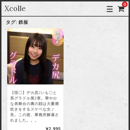
0
Xcolle
タグ:
鉄板
【現〇】デカ尻/いも〇と
系グラドル第2章。華やか
な表舞台の裏の顔は大量潮
吹きをするスケベな女./
良。この後、事務所解雇さ
れました。。。
¥2,995