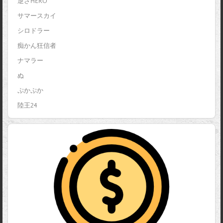
逆さHERO
サマースカイ
シロドラー
痴かん狂信者
ナマラー
ぬ
ぷかぷか
陸王24