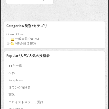
Categories/类别/カテゴリ
Open
|
Close
一般会員 (28365)
VIP会員 (2850)
Popular/人气/人気の投稿者
●●と一緒
AQA
Paraphism
Ｓランク冒険者
雨氷
エロイスト＠フェラ愛好