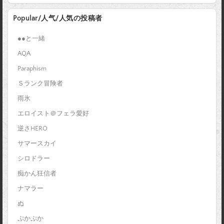
Popular/人气/人気の投稿者
●●と一緒
AQA
Paraphism
Ｓランク冒険者
雨氷
エロイスト＠フェラ愛好
逆さHERO
サマースカイ
シロドラー
痴かん狂信者
ナマラー
ぬ
ぷかぷか