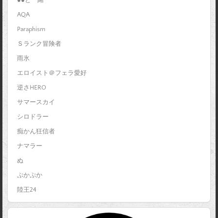
●●と一緒
AQA
Paraphism
Ｓランク冒険者
雨氷
エロイスト＠フェラ愛好
逆さHERO
サマースカイ
シロドラー
痴かん狂信者
ナマラー
ぬ
ぷかぷか
陸王24