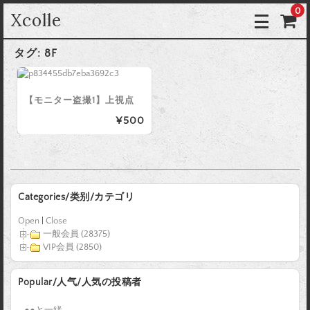
0
Xcolle
タグ:
8F
【モニター盗撮1】上視点
¥500
Categories/类别/カテゴリ
Open
|
Close
一般会員 (28375)
VIP会員 (2850)
Popular/人气/人気の投稿者