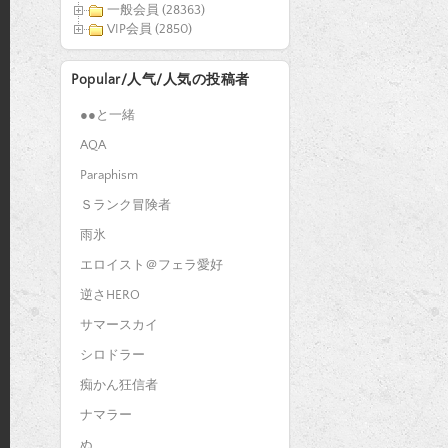
一般会員 (28363)
VIP会員 (2850)
Popular/人气/人気の投稿者
●●と一緒
AQA
Paraphism
Ｓランク冒険者
雨氷
エロイスト＠フェラ愛好
逆さHERO
サマースカイ
シロドラー
痴かん狂信者
ナマラー
ぬ