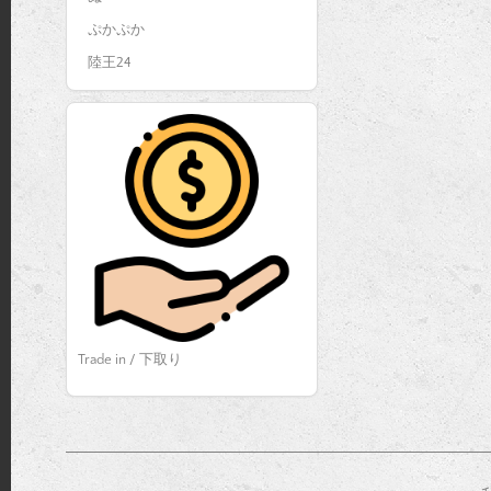
ぷかぷか
陸王24
Trade in / 下取り