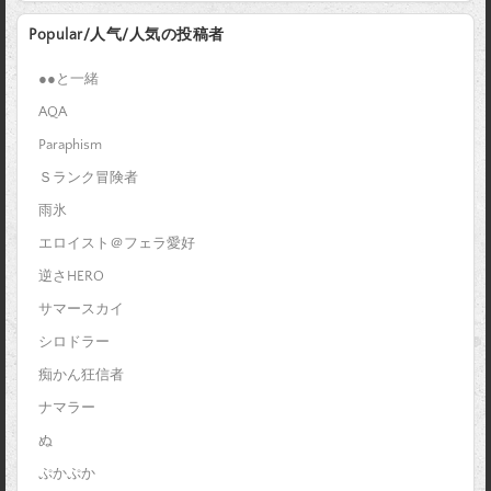
Popular/人气/人気の投稿者
●●と一緒
AQA
Paraphism
Ｓランク冒険者
雨氷
エロイスト＠フェラ愛好
逆さHERO
サマースカイ
シロドラー
痴かん狂信者
ナマラー
ぬ
ぷかぷか