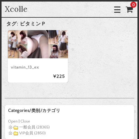
0
Xcolle
タグ:
ビタミンＰ
vitamin_13_ex
¥225
Categories/类别/カテゴリ
Open
|
Close
一般会員 (28365)
VIP会員 (2850)