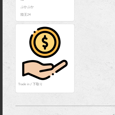
ぷかぷか
陸王24
Trade in / 下取り