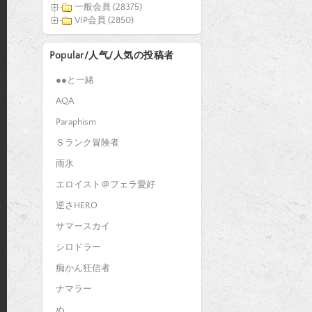
一般会員 (28375)
VIP会員 (2850)
Popular/人气/人気の投稿者
●●と一緒
AQA
Paraphism
Ｓランク冒険者
雨氷
エロイスト＠フェラ愛好
逆さHERO
サマースカイ
シロドラー
痴かん狂信者
ナマラー
ぬ