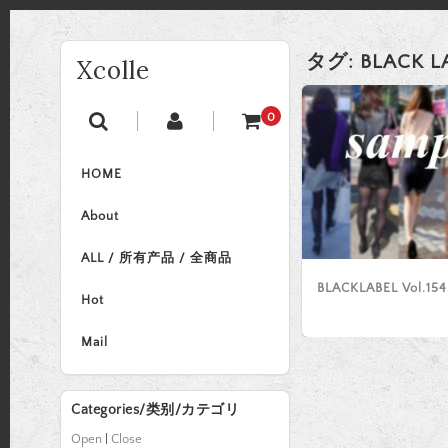
タグ:
BLACK L
Xcolle
0
HOME
About
ALL / 所有产品 / 全商品
BLACKLABEL Vol.154
Hot
Mail
Categories/类别/カテゴリ
Open
|
Close