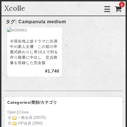
0
Xcolle
タグ:
Campanula medium
今現在地上波ドラマに出演
中の新人女優 この前の卒
業式終わりに男10人で列を
作り順番に中出し 定点映
像を収録した完全版
¥1,740
Categories/类别/カテゴリ
Open
|
Close
一般会員 (28375)
VIP会員 (2850)