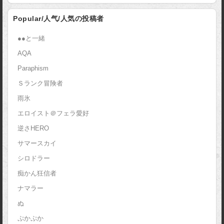
Popular/人气/人気の投稿者
●●と一緒
AQA
Paraphism
Ｓランク冒険者
雨氷
エロイスト＠フェラ愛好
逆さHERO
サマースカイ
シロドラー
痴かん狂信者
ナマラー
ぬ
ぷかぷか