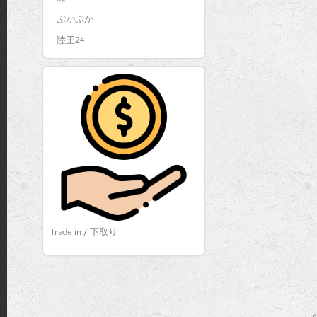
ぷかぷか
陸王24
Trade in / 下取り