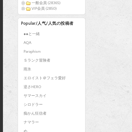
一般会員 (28365)
VIP会員 (2850)
Popular/人气/人気の投稿者
●●と一緒
AQA
Paraphism
Ｓランク冒険者
雨氷
エロイスト＠フェラ愛好
逆さHERO
サマースカイ
シロドラー
痴かん狂信者
ナマラー
ぬ