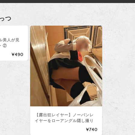
っつ
ル美人が見
・②
¥490
【露出狂レイヤー】ノーパンレ
イヤーをローアングル隠し撮り
¥740