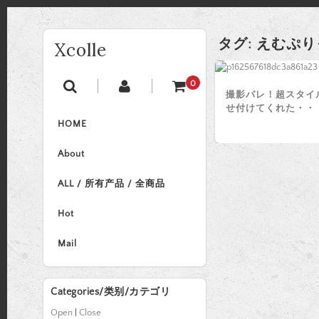
タグ:
えむぷり
Xcolle
0
撮影バレ！超スタイ
せ付けてくれた・・
HOME
About
ALL / 所有产品 / 全商品
Hot
Mail
Categories/类别/カテゴリ
Open
|
Close