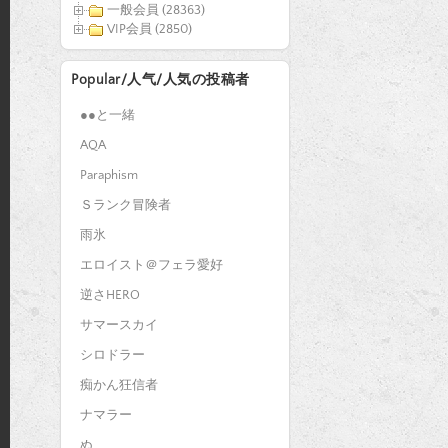
一般会員 (28363)
VIP会員 (2850)
Popular/人气/人気の投稿者
●●と一緒
AQA
Paraphism
Ｓランク冒険者
雨氷
エロイスト＠フェラ愛好
逆さHERO
サマースカイ
シロドラー
痴かん狂信者
ナマラー
ぬ