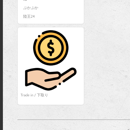
ぷかぷか
陸王24
Trade in / 下取り