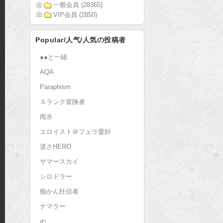
一般会員 (28365)
VIP会員 (2850)
Popular/人气/人気の投稿者
●●と一緒
AQA
Paraphism
Ｓランク冒険者
雨氷
エロイスト＠フェラ愛好
逆さHERO
サマースカイ
シロドラー
痴かん狂信者
ナマラー
ぬ