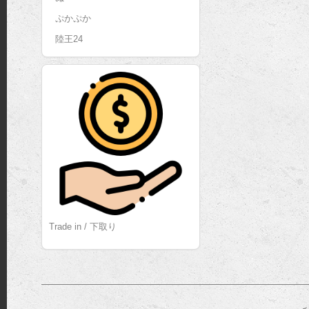
ぷかぷか
陸王24
Trade in / 下取り