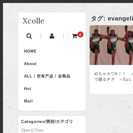
タグ:
evangel
Xcolle
0
HOME
About
めちゃカワK！！ 
ALL / 所有产品 / 全商品
で踊るチア ～Ep1
Hot
Mail
Categories/类别/カテゴリ
Open
|
Close