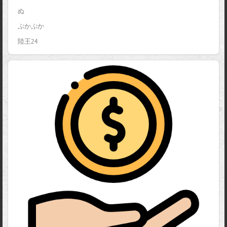
ぬ
ぷかぷか
陸王24