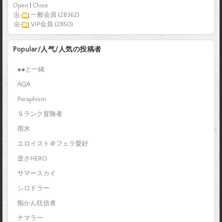
Open
|
Close
一般会員 (28362)
VIP会員 (2850)
Popular/人气/人気の投稿者
●●と一緒
AQA
Paraphism
Ｓランク冒険者
雨氷
エロイスト＠フェラ愛好
逆さHERO
サマースカイ
シロドラー
痴かん狂信者
ナマラー