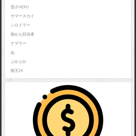
逆さHERO
サマースカイ
シロドラー
痴かん狂信者
ナマラー
ぬ
ぷかぷか
陸王24