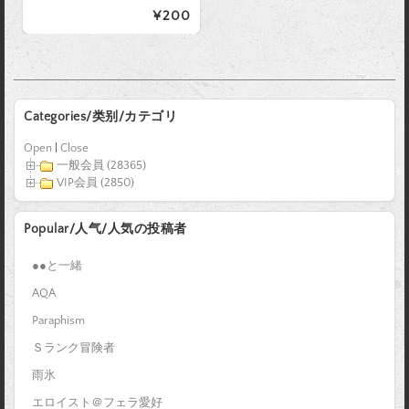
¥200
Categories/类别/カテゴリ
Open
|
Close
一般会員 (28365)
VIP会員 (2850)
Popular/人气/人気の投稿者
●●と一緒
AQA
Paraphism
Ｓランク冒険者
雨氷
エロイスト＠フェラ愛好