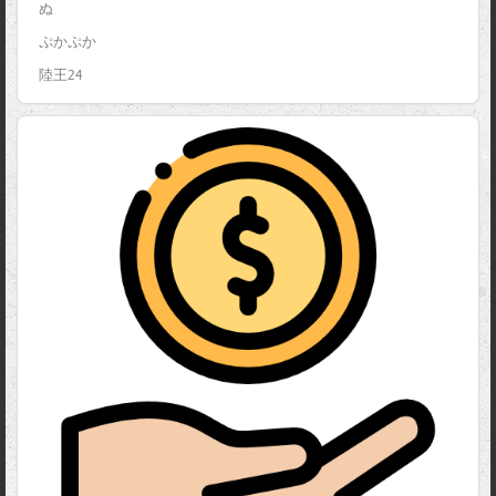
ぬ
ぷかぷか
陸王24