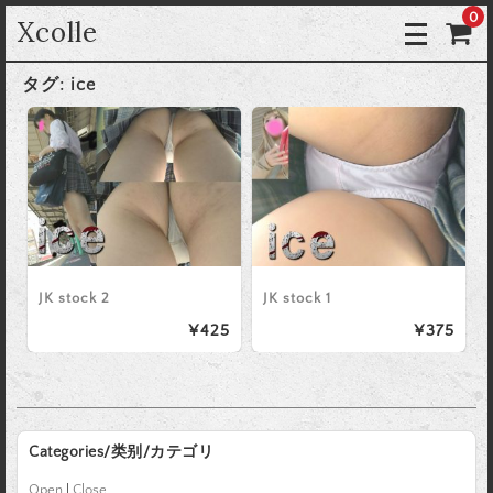
0
Xcolle
タグ:
ice
JK stock 2
JK stock 1
¥425
¥375
Categories/类别/カテゴリ
Open
|
Close