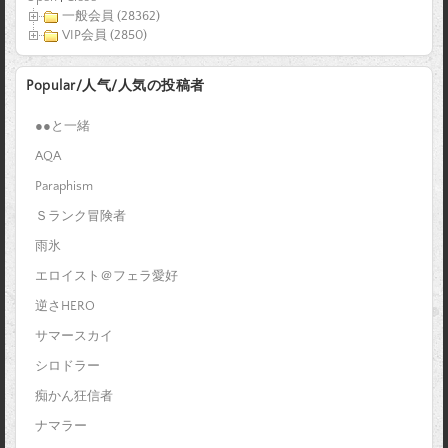
一般会員 (28362)
VIP会員 (2850)
Popular/人气/人気の投稿者
●●と一緒
AQA
Paraphism
Ｓランク冒険者
雨氷
エロイスト＠フェラ愛好
逆さHERO
サマースカイ
シロドラー
痴かん狂信者
ナマラー