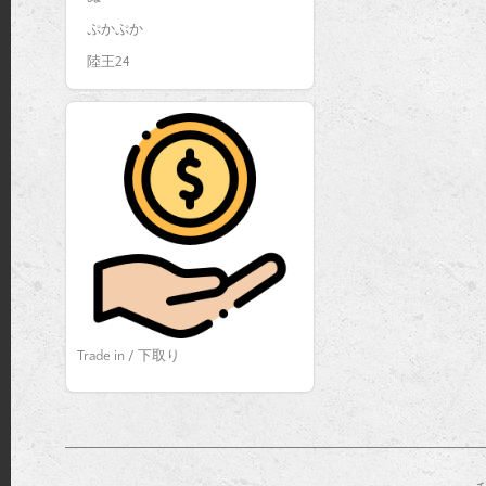
ぷかぷか
陸王24
Trade in / 下取り