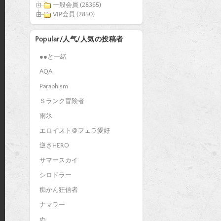
一般会員 (28365)
VIP会員 (2850)
Popular/人气/人気の投稿者
●●と一緒
AQA
Paraphism
Ｓランク冒険者
雨氷
エロイスト＠フェラ愛好
逆さHERO
サマースカイ
シロドラー
痴かん狂信者
ナマラー
ぬ