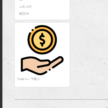
ぷかぷか
陸王24
Trade in / 下取り