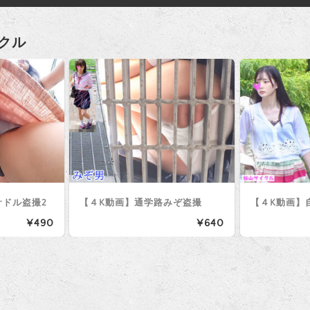
クル
サドル盗撮2
【４K動画】通学路みぞ盗撮
【４K動画】
¥490
¥640