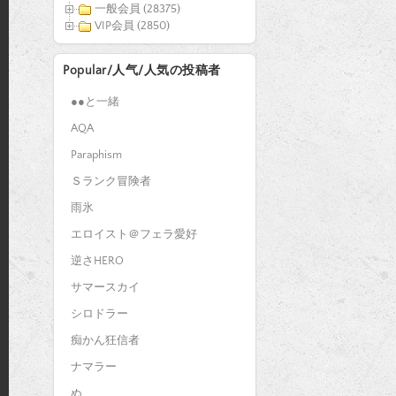
一般会員 (28375)
VIP会員 (2850)
Popular/人气/人気の投稿者
●●と一緒
AQA
Paraphism
Ｓランク冒険者
雨氷
エロイスト＠フェラ愛好
逆さHERO
サマースカイ
シロドラー
痴かん狂信者
ナマラー
ぬ