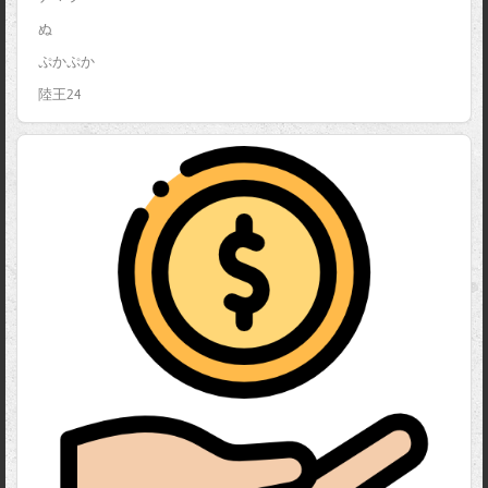
ぬ
ぷかぷか
陸王24