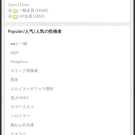
Open
|
Close
一般会員 (28365)
VIP会員 (2850)
Popular/人气/人気の投稿者
●●と一緒
AQA
Paraphism
Ｓランク冒険者
雨氷
エロイスト＠フェラ愛好
逆さHERO
サマースカイ
シロドラー
痴かん狂信者
ナマラー