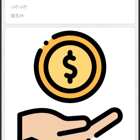
ぷかぷか
陸王24