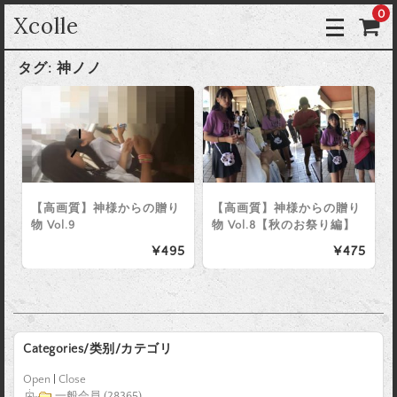
0
Xcolle
タグ:
神ノノ
【高画質】神様からの贈り
【高画質】神様からの贈り
物 Vol.9
物 Vol.8【秋のお祭り編】
¥495
¥475
Categories/类别/カテゴリ
Open
|
Close
一般会員 (28365)