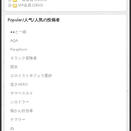
VIP会員 (2850)
Popular/人气/人気の投稿者
●●と一緒
AQA
Paraphism
Ｓランク冒険者
雨氷
エロイスト＠フェラ愛好
逆さHERO
サマースカイ
シロドラー
痴かん狂信者
ナマラー
ぬ