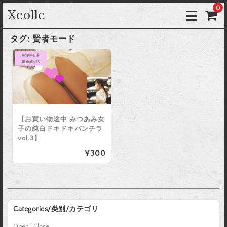
0
Xcolle
タグ:
賢者モード
【お買い物途中 みつあみ女
子の純白ドキドキパンチラ
vol.3】
¥300
Categories/类别/カテゴリ
Open
|
Close