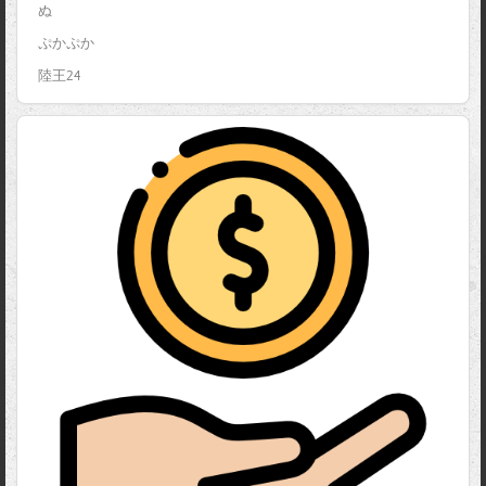
ぬ
ぷかぷか
陸王24