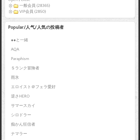
一般会員 (28365)
VIP会員 (2850)
Popular/人气/人気の投稿者
●●と一緒
AQA
Paraphism
Ｓランク冒険者
雨氷
エロイスト＠フェラ愛好
逆さHERO
サマースカイ
シロドラー
痴かん狂信者
ナマラー