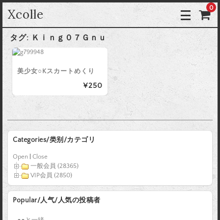
0
Xcolle
タグ:
Ｋｉｎｇ０７Ｇｎｕ
美少女○Kスカートめくり
¥250
Categories/类别/カテゴリ
Open
|
Close
一般会員 (28365)
VIP会員 (2850)
Popular/人气/人気の投稿者