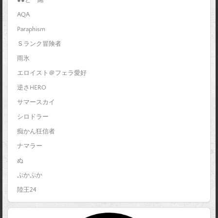
●●と一緒
AQA
Paraphism
Ｓランク冒険者
雨氷
エロイスト＠フェラ愛好
逆さHERO
サマースカイ
シロドラー
痴かん狂信者
ナマラー
ぬ
ぷかぷか
陸王24