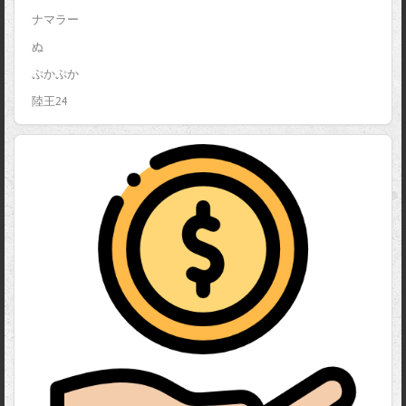
ナマラー
ぬ
ぷかぷか
陸王24