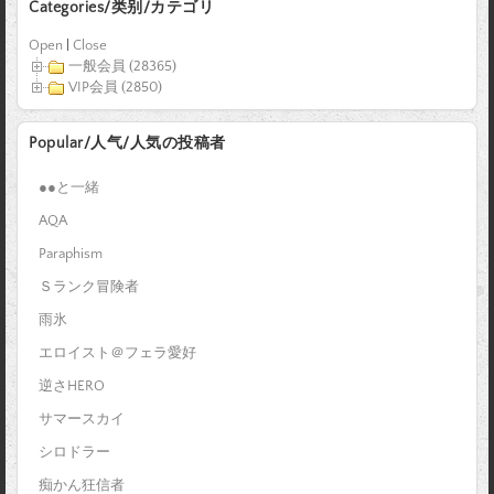
Categories/类别/カテゴリ
Open
|
Close
一般会員 (28365)
VIP会員 (2850)
Popular/人气/人気の投稿者
●●と一緒
AQA
Paraphism
Ｓランク冒険者
雨氷
エロイスト＠フェラ愛好
逆さHERO
サマースカイ
シロドラー
痴かん狂信者