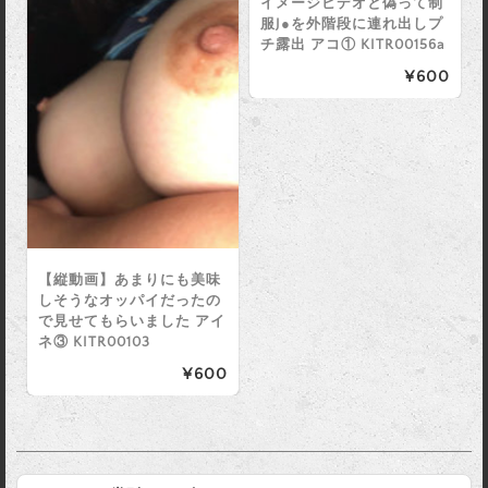
イメージビデオと偽って制
服J●を外階段に連れ出しプ
チ露出 アコ① KITR00156a
¥600
【縦動画】あまりにも美味
しそうなオッパイだったの
で見せてもらいました アイ
ネ③ KITR00103
¥600