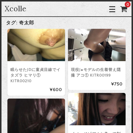
0
Xcolle
タグ:
奇太郎
眠らせたJDに童貞目線でイ
現役J●モデルの生着替え隠
タズラ ヒマリ①
撮 アコ① KITR00199
KITR00210
¥750
¥600