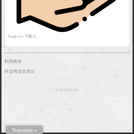
Trade in / 下取り
利用规章
特定商业交易法
_
© 2026 Xcolle
Translate »