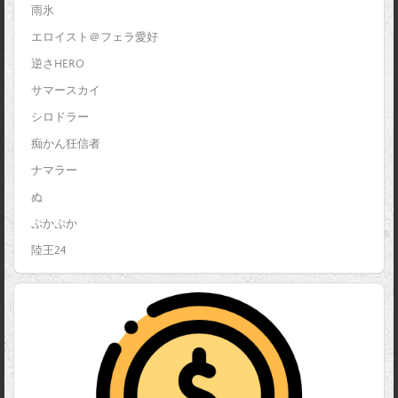
雨氷
エロイスト＠フェラ愛好
逆さHERO
サマースカイ
シロドラー
痴かん狂信者
ナマラー
ぬ
ぷかぷか
陸王24