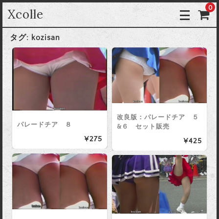
0
Xcolle
タグ:
kozisan
改良版：パレードチア ５
パレードチア ８
&６ セット販売
¥275
¥425