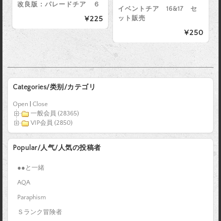
改良版：パレードチア ６
イベントチア 16&17 セ
ット販売
¥225
¥250
Categories/类别/カテゴリ
Open
|
Close
一般会員 (28365)
VIP会員 (2850)
Popular/人气/人気の投稿者
●●と一緒
AQA
Paraphism
Ｓランク冒険者