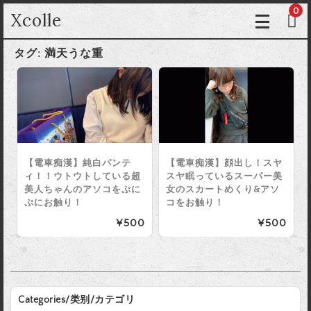
0
Xcolle
タグ:
満天うな重
【電車痴漢】純白パンテ
【電車痴漢】顔出し！スヤ
ィ！！ウトウトしている超
スヤ眠っているスーパー美
美人ちゃんのアソコをぷに
女のスカートめくり&アソ
ぷにお触り！
コをお触り！
¥500
¥500
Categories/类别/カテゴリ