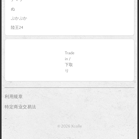
ぬ
ぷかぷか
陸王24
Trade
in /
下取
り
利用规章
特定商业交易法
_
© 2026 Xcolle