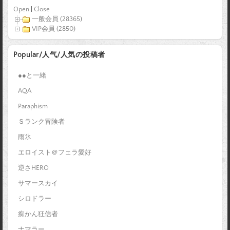
Open
|
Close
一般会員 (28365)
VIP会員 (2850)
Popular/人气/人気の投稿者
●●と一緒
AQA
Paraphism
Ｓランク冒険者
雨氷
エロイスト＠フェラ愛好
逆さHERO
サマースカイ
シロドラー
痴かん狂信者
ナマラー