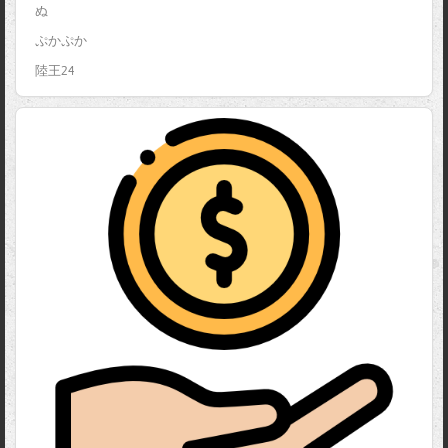
ぬ
ぷかぷか
陸王24