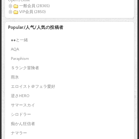
Open
|
Close
一般会員 (28365)
VIP会員 (2850)
Popular/人气/人気の投稿者
●●と一緒
AQA
Paraphism
Ｓランク冒険者
雨氷
エロイスト＠フェラ愛好
逆さHERO
サマースカイ
シロドラー
痴かん狂信者
ナマラー