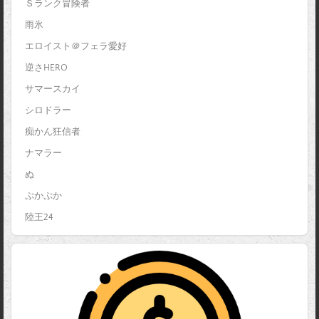
Ｓランク冒険者
雨氷
エロイスト＠フェラ愛好
逆さHERO
サマースカイ
シロドラー
痴かん狂信者
ナマラー
ぬ
ぷかぷか
陸王24