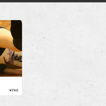
u
¥740