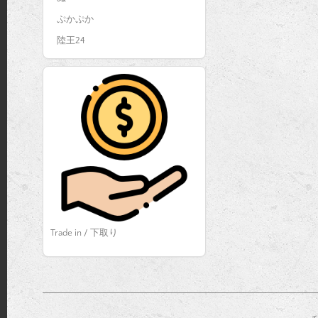
ぷかぷか
陸王24
Trade in / 下取り