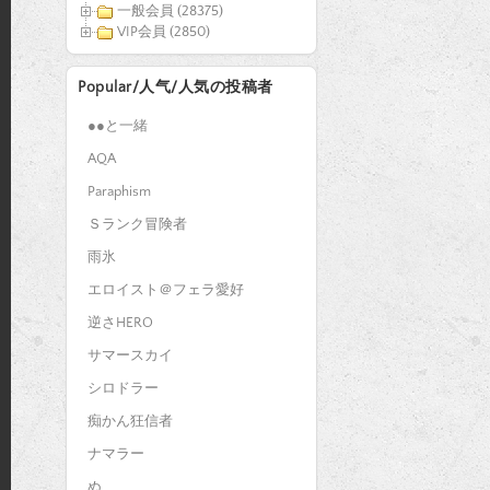
一般会員 (28375)
VIP会員 (2850)
Popular/人气/人気の投稿者
●●と一緒
AQA
Paraphism
Ｓランク冒険者
雨氷
エロイスト＠フェラ愛好
逆さHERO
サマースカイ
シロドラー
痴かん狂信者
ナマラー
ぬ